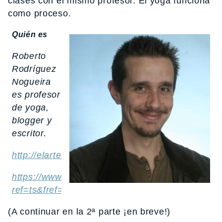
clases con el mismo profesor. El yoga funciona
como proceso.
Quién es
Roberto
Rodríguez
Nogueira
es profesor
de yoga,
blogger y
escritor.
http://elartedelacalma.com/
https://www.facebook.com/yogapirata?
ref=ts&fref=ts
(A continuar en la 2ª parte ¡en breve!)