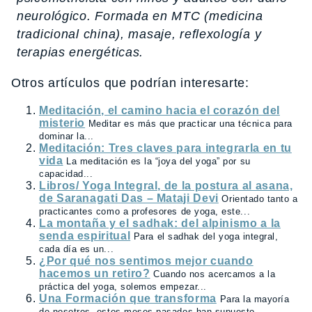
neurológico. Formada en MTC (medicina
tradicional china), masaje, reflexología y
terapias energéticas.
Otros artículos que podrían interesarte:
Meditación, el camino hacia el corazón del
misterio
Meditar es más que practicar una técnica para
dominar la...
Meditación: Tres claves para integrarla en tu
vida
La meditación es la “joya del yoga” por su
capacidad...
Libros/ Yoga Integral, de la postura al asana,
de Saranagati Das – Mataji Devi
Orientado tanto a
practicantes como a profesores de yoga, este...
La montaña y el sadhak: del alpinismo a la
senda espiritual
Para el sadhak del yoga integral,
cada día es un...
¿Por qué nos sentimos mejor cuando
hacemos un retiro?
Cuando nos acercamos a la
práctica del yoga, solemos empezar...
Una Formación que transforma
Para la mayoría
de nosotros, estos meses pasados han supuesto...