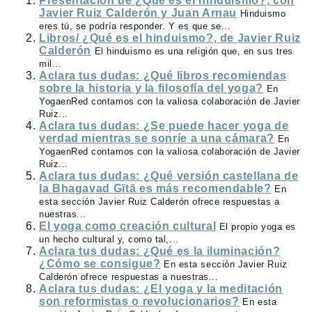
Presentación de ¿Qué es el hinduismo?, con
Javier Ruiz Calderón y Juan Arnau
Hinduismo
eres tú, se podría responder. Y es que se...
Libros/ ¿Qué es el hinduismo?, de Javier Ruiz
Calderón
El hinduismo es una religión que, en sus tres
mil...
Aclara tus dudas: ¿Qué libros recomiendas
sobre la historia y la filosofía del yoga?
En
YogaenRed contamos con la valiosa colaboración de Javier
Ruiz...
Aclara tus dudas: ¿Se puede hacer yoga de
verdad mientras se sonríe a una cámara?
En
YogaenRed contamos con la valiosa colaboración de Javier
Ruiz...
Aclara tus dudas: ¿Qué versión castellana de
la Bhagavad Gītā es más recomendable?
En
esta sección Javier Ruiz Calderón ofrece respuestas a
nuestras...
El yoga como creación cultural
El propio yoga es
un hecho cultural y, como tal,...
Aclara tus dudas: ¿Qué es la iluminación?
¿Cómo se consigue?
En esta sección Javier Ruiz
Calderón ofrece respuestas a nuestras...
Aclara tus dudas: ¿El yoga y la meditación
son reformistas o revolucionarios?
En esta