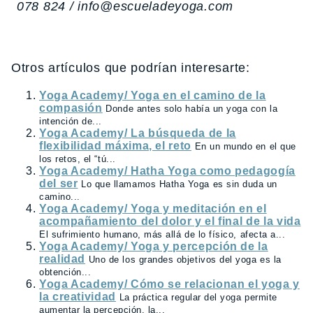
078 824 / info@escueladeyoga.com
Otros artículos que podrían interesarte:
Yoga Academy/ Yoga en el camino de la
compasión
Donde antes solo había un yoga con la
intención de...
Yoga Academy/ La búsqueda de la
flexibilidad máxima, el reto
En un mundo en el que
los retos, el “tú...
Yoga Academy/ Hatha Yoga como pedagogía
del ser
Lo que llamamos Hatha Yoga es sin duda un
camino...
Yoga Academy/ Yoga y meditación en el
acompañamiento del dolor y el final de la vida
El sufrimiento humano, más allá de lo físico, afecta a...
Yoga Academy/ Yoga y percepción de la
realidad
Uno de los grandes objetivos del yoga es la
obtención...
Yoga Academy/ Cómo se relacionan el yoga y
la creatividad
La práctica regular del yoga permite
aumentar la percepción, la...