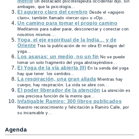
mente
Un destacado psicoterapeuta occidental dijo, sin
ambages, que la psicología...
El agujero claro del cerebro
Desde el «agujero
claro», también llamado «tercer ojo» u «Ojo...
Un camino para tomar el propio camino
Meditamos para saber parar, desconectar y conectar con
nosotros mismos....
Yoga, el eje espiritual de la India… y de
Oriente
Tras la publicación de mi obra El milagro del
yoga...
Los asanas: un medio, no un fin
No se puede
tomar un solo fragmento del yoga abstrayéndose...
El Yoga de la vía abierta (II)
En la senda del yoga
hay que tener los sentidos...
La respiración, una gran aliada
Mientras hay
cuerpo, hay respiración. La vida se abre con...
El poder liberador de la atención
La atención es
una preciosa función de la mente que...
Infatigable Ramiro: 300 libros publicados
Nuestro reconocimiento y felicitación a Ramiro Calle, por
su incansable y...
Agenda