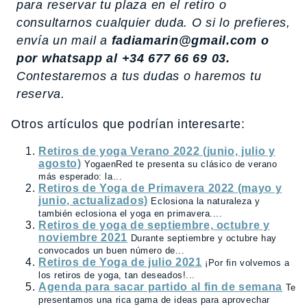
para reservar tu plaza en el retiro o
consultarnos cualquier duda. O si lo prefieres,
envía un mail a
fadiamarin@gmail.com o
por whatsapp al +34 677 66 69 03.
Contestaremos a tus dudas o haremos tu
reserva.
Otros artículos que podrían interesarte:
Retiros de yoga Verano 2022 (junio, julio y
agosto)
YogaenRed te presenta su clásico de verano
más esperado: la...
Retiros de Yoga de Primavera 2022 (mayo y
junio, actualizados)
Eclosiona la naturaleza y
también eclosiona el yoga en primavera....
Retiros de yoga de septiembre, octubre y
noviembre 2021
Durante septiembre y octubre hay
convocados un buen número de...
Retiros de Yoga de julio 2021
¡Por fin volvemos a
los retiros de yoga, tan deseados!...
Agenda para sacar partido al fin de semana
Te
presentamos una rica gama de ideas para aprovechar