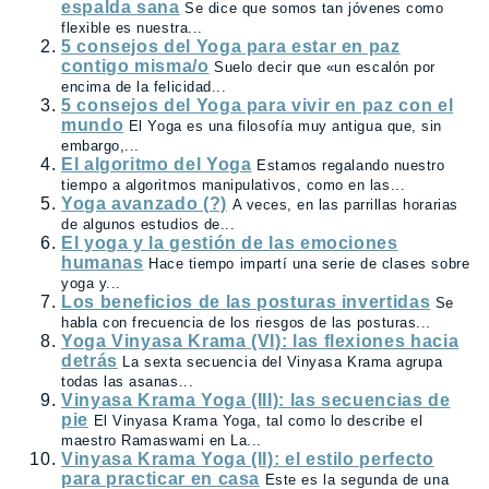
espalda sana
Se dice que somos tan jóvenes como
flexible es nuestra...
5 consejos del Yoga para estar en paz
contigo misma/o
Suelo decir que «un escalón por
encima de la felicidad...
5 consejos del Yoga para vivir en paz con el
mundo
El Yoga es una filosofía muy antigua que, sin
embargo,...
El algoritmo del Yoga
Estamos regalando nuestro
tiempo a algoritmos manipulativos, como en las...
Yoga avanzado (?)
A veces, en las parrillas horarias
de algunos estudios de...
El yoga y la gestión de las emociones
humanas
Hace tiempo impartí una serie de clases sobre
yoga y...
Los beneficios de las posturas invertidas
Se
habla con frecuencia de los riesgos de las posturas...
Yoga Vinyasa Krama (VI): las flexiones hacia
detrás
La sexta secuencia del Vinyasa Krama agrupa
todas las asanas...
Vinyasa Krama Yoga (III): las secuencias de
pie
El Vinyasa Krama Yoga, tal como lo describe el
maestro Ramaswami en La...
Vinyasa Krama Yoga (II): el estilo perfecto
para practicar en casa
Este es la segunda de una