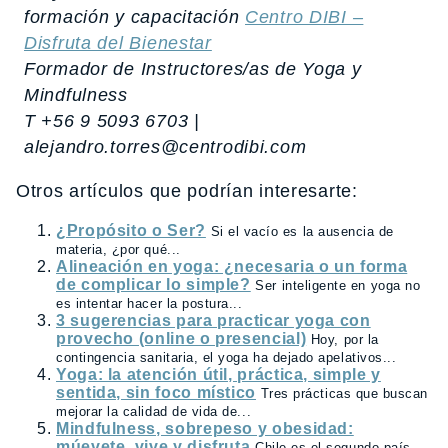
formación y capacitación
Centro DIBI –
Disfruta del Bienestar
Formador de Instructores/as de Yoga y
Mindfulness
T +56 9 5093 6703 |
alejandro.torres@centrodibi.com
Otros artículos que podrían interesarte:
¿Propósito o Ser?
Si el vacío es la ausencia de
materia, ¿por qué...
Alineación en yoga: ¿necesaria o un forma
de complicar lo simple?
Ser inteligente en yoga no
es intentar hacer la postura...
3 sugerencias para practicar yoga con
provecho (online o presencial)
Hoy, por la
contingencia sanitaria, el yoga ha dejado apelativos...
Yoga: la atención útil, práctica, simple y
sentida, sin foco místico
Tres prácticas que buscan
mejorar la calidad de vida de...
Mindfulness, sobrepeso y obesidad:
múevete, vive y disfruta
Chile es el segundo país