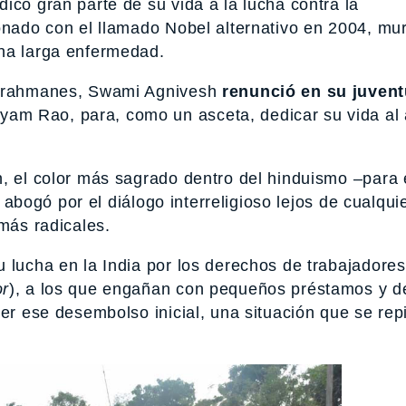
icó gran parte de su vida a la lucha contra la
onado con el llamado Nobel alternativo en 2004, mur
una larga enfermedad.
s brahmanes, Swami Agnivesh
renunció en su juvent
yam Rao, para, como un asceta, dedicar su vida al 
n, el color más sagrado dentro del hinduismo –para 
, abogó por el diálogo interreligioso lejos de cualqui
 más radicales.
 lucha en la India por los derechos de trabajadore
or
), a los que engañan con pequeños préstamos y 
ver ese desembolso inicial, una situación que se rep