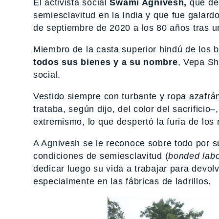
El activista social
Swami Agnivesh,
que ded
semiesclavitud en la India y que fue galard
de septiembre de 2020 a los 80 años tras 
Miembro de la casta superior hindú de lo
todos sus bienes y a su nombre
, Vepa Sh
social.
Vestido siempre con turbante y ropa azafrá
trataba, según dijo, del color del sacrificio–
extremismo, lo que despertó la furia de los
A Agnivesh se le reconoce sobre todo por su
condiciones de semiesclavitud (
bonded lab
dedicar luego su vida a trabajar para devol
especialmente en las fábricas de ladrillos.