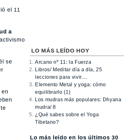
ió el 11
ud a
activismo
LO MÁS LEÍDO HOY
él se
Arcano nº 11: la Fuerza
er
Libros/ Meditar día a día, 25
lecciones para vivir…
Elemento Metal y yoga: cómo
s en
equilibrarlo (1)
deben
Los mudras más populares: Dhyana
mudra/ 8
ite
¿Qué sabes sobre el Yoga
Tibetano?
Lo más leído en los últimos 30