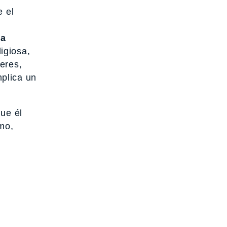
e el
da
igiosa,
eres,
plica un
que él
smo,