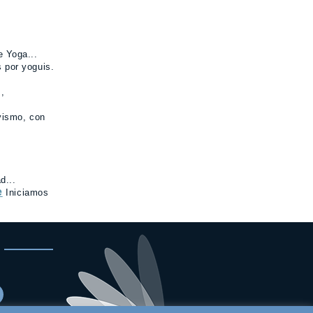
e Yoga...
 por yoguis.
s,
vismo, con
d...
e
Iniciamos