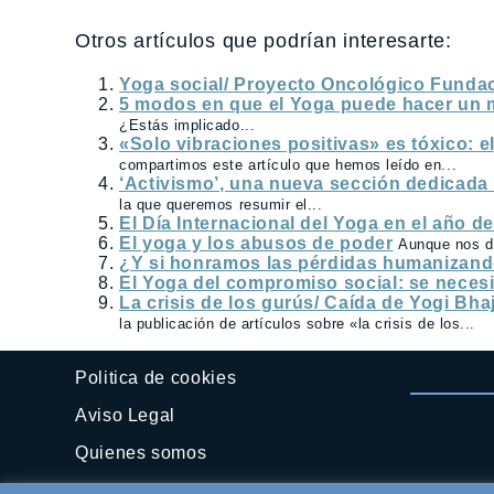
Otros artículos que podrían interesarte:
Yoga social/ Proyecto Oncológico Funda
5 modos en que el Yoga puede hacer un
¿Estás implicado...
«Solo vibraciones positivas» es tóxico: el
compartimos este artículo que hemos leído en...
‘Activismo’, una nueva sección dedicada
la que queremos resumir el...
El Día Internacional del Yoga en el año d
El yoga y los abusos de poder
Aunque nos de
¿Y si honramos las pérdidas humanizan
El Yoga del compromiso social: se necesi
La crisis de los gurús/ Caída de Yogi Bhaj
la publicación de artículos sobre «la crisis de los...
Politica de cookies
Aviso Legal
Quienes somos
Contactar