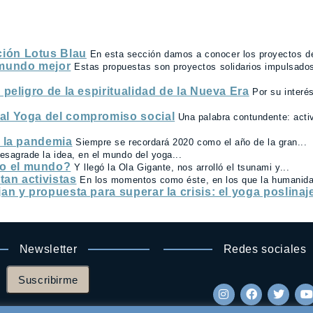
ción Lotus Blau
En esta sección damos a conocer los proyectos d
 mundo mejor
Estas propuestas son proyectos solidarios impulsados
 peligro de la espiritualidad de la Nueva Era
Por su interé
 al Yoga del compromiso social
Una palabra contundente: acti
e la pandemia
Siempre se recordará 2020 como el año de la gran...
sagrade la idea, en el mundo del yoga...
do el mundo?
Y llegó la Ola Gigante, nos arrolló el tsunami y...
tan activistas
En los momentos como éste, en los que la humanida
an y propuesta para superar la crisis: el yoga poslinaj
Newsletter
Redes sociales
Suscribirme