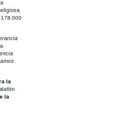
 a
eligiosa
a 178.000
erancia
la
encia
stamos
ra la
alafón
e la