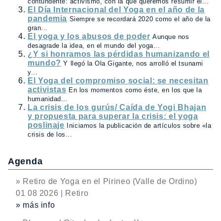
contundente: activismo, con la que queremos resumir el...
El Día Internacional del Yoga en el año de la
pandemia
Siempre se recordará 2020 como el año de la
gran...
El yoga y los abusos de poder
Aunque nos
desagrade la idea, en el mundo del yoga...
¿Y si honramos las pérdidas humanizando el
mundo?
Y llegó la Ola Gigante, nos arrolló el tsunami
y...
El Yoga del compromiso social: se necesitan
activistas
En los momentos como éste, en los que la
humanidad...
La crisis de los gurús/ Caída de Yogi Bhajan
y propuesta para superar la crisis: el yoga
poslinaje
Iniciamos la publicación de artículos sobre «la
crisis de los...
Agenda
» Retiro de Yoga en el Pirineo (Valle de Ordino)
01 08 2026 | Retiro
» más info