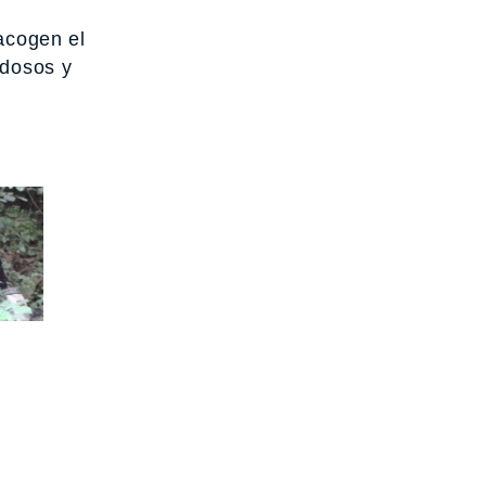
 acogen el
adosos y