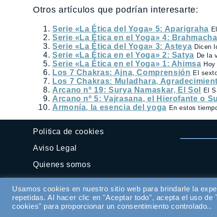
Otros artículos que podrían interesarte:
Serie «La Ética del Yoga» 5: Aparigraha
E
Serie «La Ética en el Yoga» 4: Brahmach
Serie «La Ética del Yoga» 3: Asteya
Dicen l
Serie «La Ética en el Yoga» 2: Satya
De la 
Serie «La Ética en el Yoga» 1: Ahimsa
Hoy 
Los 7 Chakras: Ajna, Comprensión
El sext
Los 7 Chakras: Muladhara, Agradecimien
Arcano nº 19: Surya Namaskar, El Sol
El S
Arcano nº 5: Vajrasana, el Hierofante o 
Armonía, la esencia del yoga
En estos tiempo
Politica de cookies
Aviso Legal
Quienes somos
Contactar
Usamos cookies en nuestro sitio web para brindarle la expe
repetidas. Al hacer clic en "Aceptar todo", acepta el uso d
cookies" para proporcionar un consentimiento controlado..