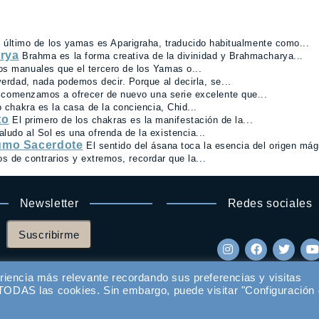
l último de los yamas es Aparigraha, traducido habitualmente como...
arya
Brahma es la forma creativa de la divinidad y Brahmacharya...
os manuales que el tercero de los Yamas o...
verdad, nada podemos decir. Porque al decirla, se...
comenzamos a ofrecer de nuevo una serie excelente que...
o chakra es la casa de la conciencia, Chid...
to
El primero de los chakras es la manifestación de la...
aludo al Sol es una ofrenda de la existencia...
Sumo Sacerdote
El sentido del ásana toca la esencia del origen mági
s de contrarios y extremos, recordar que la...
Newsletter
Redes sociales
Suscribirme
riencia más relevante recordando sus preferencias y visitas
e TODAS las cookies. Sin embargo, puede visitar "Configuración