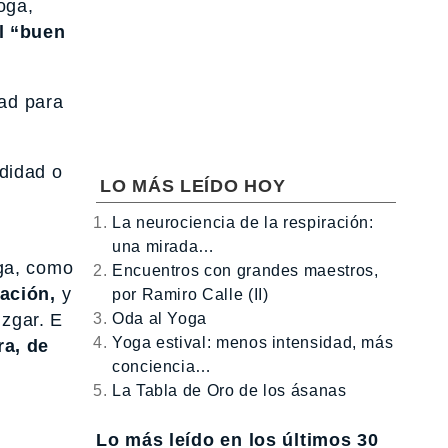
oga,
al “buen
dad para
didad o
LO MÁS LEÍDO HOY
La neurociencia de la respiración:
una mirada…
ega, como
Encuentros con grandes maestros,
ación,
y
por Ramiro Calle (II)
Oda al Yoga
uzgar. E
Yoga estival: menos intensidad, más
ra, de
conciencia…
La Tabla de Oro de los ásanas
Lo más leído en los últimos 30