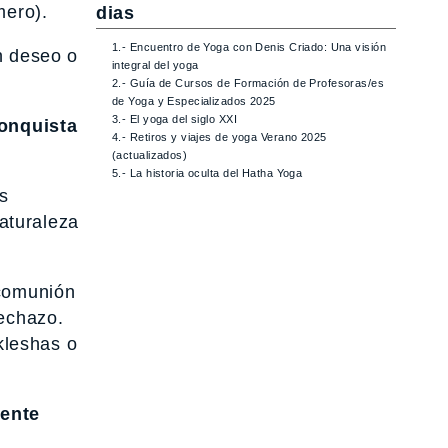
mero).
dias
1.- Encuentro de Yoga con Denis Criado: Una visión
in deseo o
integral del yoga
2.- Guía de Cursos de Formación de Profesoras/es
de Yoga y Especializados 2025
3.- El yoga del siglo XXI
onquista
4.- Retiros y viajes de yoga Verano 2025
(actualizados)
5.- La historia oculta del Hatha Yoga
s
aturaleza
comunión
rechazo.
kleshas o
ente