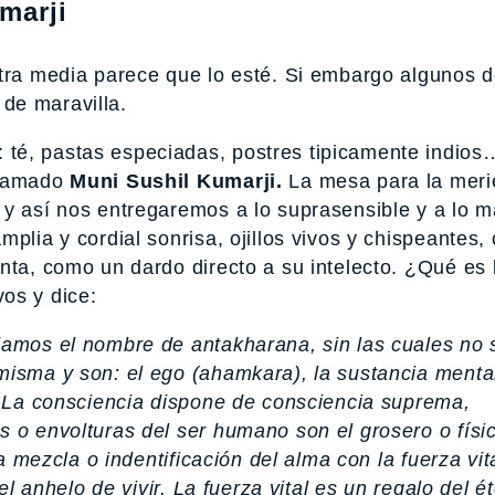
marji
otra media parece que lo esté. Si embargo algunos 
de maravilla.
té, pastas especiadas, postres tipicamente indios
llamado
Muni Sushil Kumarji.
La mesa para la mer
 y así nos entregaremos a lo suprasensible y a lo 
plia y cordial sonrisa, ojillos vivos y chispeantes,
nta, como un dardo directo a su intelecto. ¿Qué es 
os y dice:
damos el nombre de antakharana, sin las cuales no
isma y son: el ego (ahamkara), la sustancia mental 
). La consciencia dispone de consciencia suprema,
 o envolturas del ser humano son el grosero o físic
la mezcla o indentificación del alma con la fuerza vit
el anhelo de vivir. La fuerza vital es un regalo del ét