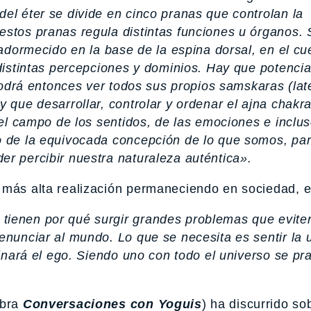
el éter se divide en cinco pranas que controlan la
estos pranas regula distintas funciones u órganos. 
 adormecido en la base de la espina dorsal, en el cu
 distintas percepciones y dominios. Hay que potencia
 podrá entonces ver todos sus propios samskaras (lat
 que desarrollar, controlar y ordenar el ajna chakra
del campo de los sentidos, de las emociones e inclus
o de la equivocada concepción de lo que somos, pa
er percibir nuestra naturaleza auténtica».
 más alta realización permaneciendo en sociedad, e
tienen por qué surgir grandes problemas que eviten
enunciar al mundo. Lo que se necesita es sentir la 
minará el ego. Siendo uno con todo el universo se pr
obra
Conversaciones con Yoguis
) ha discurrido s