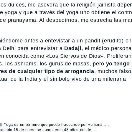
s dulces, me asevera que la religión jainista depe
e yoga y que a través del yoga uno obtiene el contr
ca de pranayama. Al despedirnos, me estrecha las ma
iéndome antes a entevistar a un pandit (erudito) en
 Delhi para entrevistar a
Dadaji,
el médico persona
n conocida como «Los Siervos de Dios». Proliferan
s, los ashrams, los gurus de masas, pero
yo tengo
res de cualquier tipo de arrogancia
, muchos falsos
ual de la India y el símbolo vivo de una milenaria
e
Yoga es un término que puede traducirse por «unión» ,...
pasado 15 de enero se cumplieron 48 años desde...