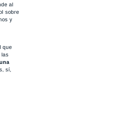
nde al
ol sobre
nos y
l que
 las
 una
, sí,