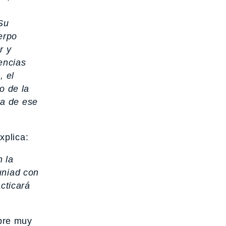
Su
erpo
r y
encias
, el
o de la
ra de ese
xplica:
 la
uniad con
acticará
obre muy