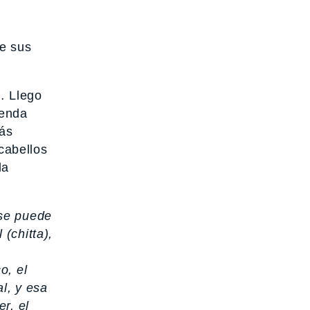
de sus
… Llego
ienda
más
 cabellos
la
 se puede
(chitta),
o, el
al, y esa
er, el