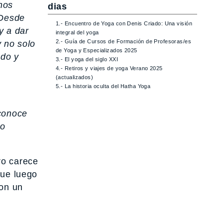
hos
dias
 Desde
1.- Encuentro de Yoga con Denis Criado: Una visión
y a dar
integral del yoga
2.- Guía de Cursos de Formación de Profesoras/es
y no solo
de Yoga y Especializados 2025
ado y
3.- El yoga del siglo XXI
4.- Retiros y viajes de yoga Verano 2025
(actualizados)
5.- La historia oculta del Hatha Yoga
 conoce
ro
ro carece
que luego
on un