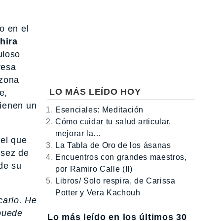
o en el
hira
uloso
resa
 zona
LO MÁS LEÍDO HOY
e,
ienen un
Esenciales: Meditación
Cómo cuidar tu salud articular,
mejorar la…
 el que
La Tabla de Oro de los ásanas
asez de
Encuentros con grandes maestros,
de su
por Ramiro Calle (II)
Libros/ Solo respira, de Carissa
Potter y Vera Kachouh
carlo. He
puede
Lo más leído en los últimos 30