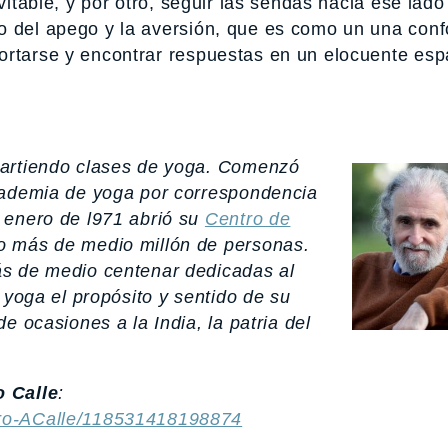
evitable, y por otro, seguir las sendas hacia ese lad
o del apego y la aversión, que es como un una conf
ortarse y encontrar respuestas en un elocuente esp
partiendo clases de yoga. Comenzó
cademia de yoga por correspondencia
 enero de l971 abrió su
Centro de
o más de medio millón de personas.
ás de medio centenar dedicadas al
 yoga el propósito y sentido de su
e ocasiones a la India, la patria del
 Calle
:
ro-ACalle/118531418198874