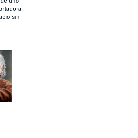
o de uno
ortadora
acio sin