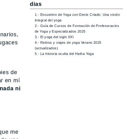
dias
1.- Encuentro de Yoga con Denis Criado: Una visión
integral del yoga
2.- Guía de Cursos de Formación de Profesoras/es
de Yoga y Especializados 2025
narios,
3.- El yoga del siglo XXI
fugaces
4.- Retiros y viajes de yoga Verano 2025
(actualizados)
5.- La historia oculta del Hatha Yoga
pies de
ar en mí
nada ni
 que me