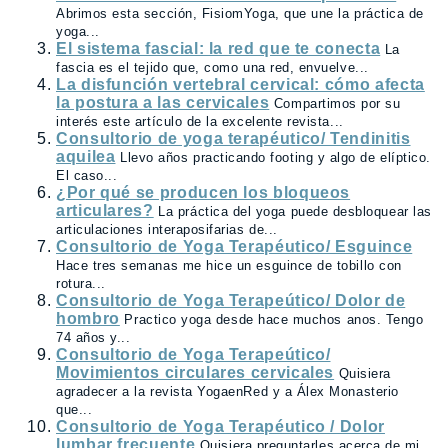
Abrimos esta sección, FisiomYoga, que une la práctica de
yoga...
El sistema fascial: la red que te conecta
La
fascia es el tejido que, como una red, envuelve...
La disfunción vertebral cervical: cómo afecta
la postura a las cervicales
Compartimos por su
interés este artículo de la excelente revista...
Consultorio de yoga terapéutico/ Tendinitis
aquilea
Llevo años practicando footing y algo de elíptico.
El caso...
¿Por qué se producen los bloqueos
articulares?
La práctica del yoga puede desbloquear las
articulaciones interaposifarias de...
Consultorio de Yoga Terapéutico/ Esguince
Hace tres semanas me hice un esguince de tobillo con
rotura...
Consultorio de Yoga Terapeútico/ Dolor de
hombro
Practico yoga desde hace muchos anos. Tengo
74 años y...
Consultorio de Yoga Terapeútico/
Movimientos circulares cervicales
Quisiera
agradecer a la revista YogaenRed y a Álex Monasterio
que...
Consultorio de Yoga Terapéutico / Dolor
lumbar frecuente
Quisiera preguntarles acerca de mi