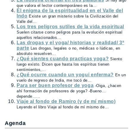
Si hay algo
que valora el lector contemporáneo es la...
El enigma de la espiritualidad en el Valle del
Indo
Existe un gran misterio sobre la Civilización del
Valle del...
Los tres peligros sutiles de la vida espiritual
Suelen citarse como peligros para la evolución espiritual
aquellos relacionados...
Las drogas y el yoga/ historias y realidad/ 3ª
parte
Las drogas, legales o no, médicas o lúdicas, en
absoluto resuelven...
¿Qué sientes cuando practicas yoga?
Siento
luego existo. Dicen que hasta los espíritus tienen
sentimientos,...
¿Qué ocurre cuando un yogui enferma?
En un
vuelo de regreso de India, me tocó de...
Para ser buen profesor de yoga
-Oiga, ¿hacen
ahí formación de profesores de yoga? -Bueno…
depende…...
Viaje al fondo de Ramiro (y de mí mismo)
Leyendo el libro Viaje al fondo de mí mismo de...
Agenda