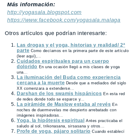
Más información:
http://yogasala.blogspot.com
https://www.facebook.com/yogasala.malaga
Otros artículos que podrían interesarte:
Las drogas y el yoga, historias y realidad/ 2ª
parte
Como decíamos en la primera parte de este artículo
(leer aquí),...
Cuidados espirituales para un cuerpo
dolorido
En una ocasión llegó a mis clases de yoga
una...
La iluminación del Buda como experiencia
cercana a la muerte
Desde que a mediados del siglo
XX comenzara a extenderse...
Darshan de los swamis hispánicos
En esta red
de redes donde todo se esparce y...
La pirámide de Maslow estaba al revés
En
noches de duermevelas me despierto arrebatado con
imágenes inspiradoras...
Yoga, la hipótesis espiritual
Antes practicaba el
saludo al sol, trikonasana, sirsasana y otros...
Profe de yoga, pájaro solitario
Cuando establecí