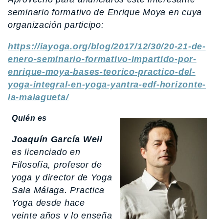
seminario formativo de Enrique Moya en cuya
organización participo:
https://iayoga.org/blog/2017/12/30/20-21-de-
enero-seminario-formativo-impartido-por-
enrique-moya-bases-teorico-practico-del-
yoga-integral-en-yoga-yantra-edf-horizonte-
la-malagueta/
Quién es
Joaquín García Weil
es licenciado en
Filosofía, profesor de
yoga y director de Yoga
Sala Málaga. Practica
Yoga desde hace
veinte años y lo enseña