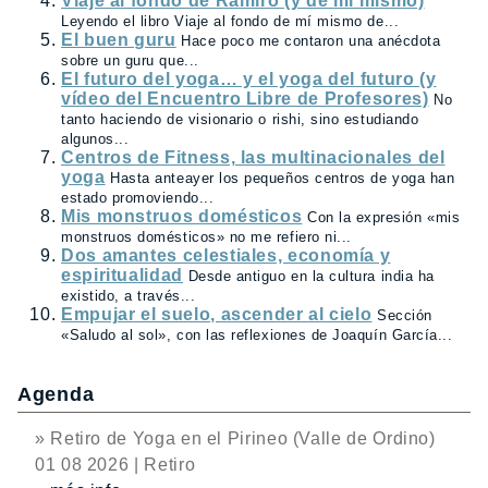
Viaje al fondo de Ramiro (y de mí mismo)
Leyendo el libro Viaje al fondo de mí mismo de...
El buen guru
Hace poco me contaron una anécdota
sobre un guru que...
El futuro del yoga… y el yoga del futuro (y
vídeo del Encuentro Libre de Profesores)
No
tanto haciendo de visionario o rishi, sino estudiando
algunos...
Centros de Fitness, las multinacionales del
yoga
Hasta anteayer los pequeños centros de yoga han
estado promoviendo...
Mis monstruos domésticos
Con la expresión «mis
monstruos domésticos» no me refiero ni...
Dos amantes celestiales, economía y
espiritualidad
Desde antiguo en la cultura india ha
existido, a través...
Empujar el suelo, ascender al cielo
Sección
«Saludo al sol», con las reflexiones de Joaquín García...
Agenda
» Retiro de Yoga en el Pirineo (Valle de Ordino)
01 08 2026 | Retiro