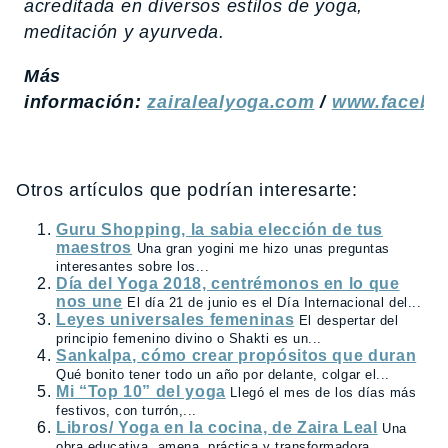
acreditada en diversos estilos de yoga,
meditación y ayurveda.
Más
información:
zairalealyoga.com
/
www.faceboo
Otros artículos que podrían interesarte:
Guru Shopping, la sabia elección de tus
maestros
Una gran yogini me hizo unas preguntas
interesantes sobre los...
Día del Yoga 2018, centrémonos en lo que
nos une
El día 21 de junio es el Día Internacional del...
Leyes universales femeninas
El despertar del
principio femenino divino o Shakti es un...
Sankalpa, cómo crear propósitos que duran
Qué bonito tener todo un año por delante, colgar el...
Mi “Top 10” del yoga
Llegó el mes de los días más
festivos, con turrón,...
Libros/ Yoga en la cocina, de Zaira Leal
Una
obra educativa, amena, práctica y transformadora,