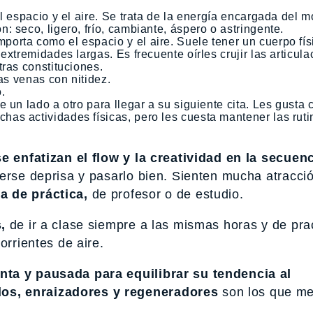
l espacio y el aire. Se trata de la energía encargada del 
 seco, ligero, frío, cambiante, áspero o astringente.
rta como el espacio y el aire. Suele tener un cuerpo físi
extremidades largas. Es frecuente oírles crujir las articula
tras constituciones.
as venas con nitidez.
.
 un lado a otro para llegar a su siguiente cita. Les gusta c
as actividades físicas, pero les cuesta mantener las ruti
e enfatizan el flow y la creatividad en la secuenc
verse deprisa y pasarlo bien. Sienten mucha atracci
 de práctica,
de profesor o de estudio.
,
de ir a clase siempre a las mismas horas y de pra
orrientes de aire.
nta y pausada para equilibrar su tendencia al
os, enraizadores y regeneradores
son los que me