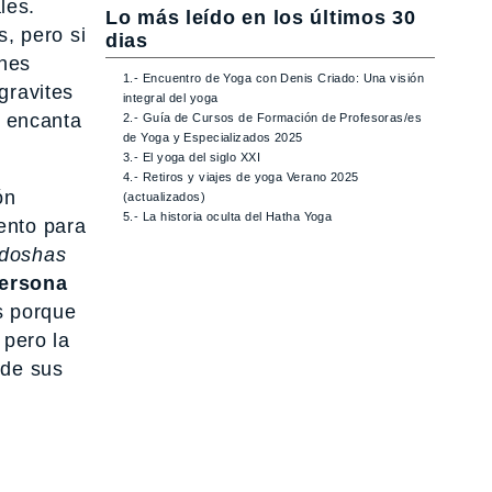
les.
Lo más leído en los últimos 30
, pero si
dias
ones
1.- Encuentro de Yoga con Denis Criado: Una visión
gravites
integral del yoga
e encanta
2.- Guía de Cursos de Formación de Profesoras/es
de Yoga y Especializados 2025
3.- El yoga del siglo XXI
4.- Retiros y viajes de yoga Verano 2025
ón
(actualizados)
5.- La historia oculta del Hatha Yoga
ento para
doshas
ersona
s porque
 pero la
 de sus