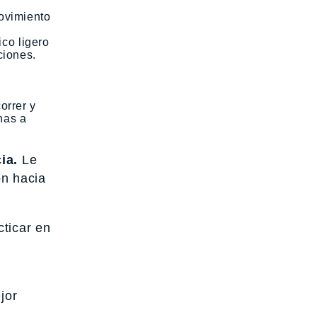
movimiento
co ligero
ciones.
orrer y
nas a
ia.
Le
ón hacia
cticar en
jor