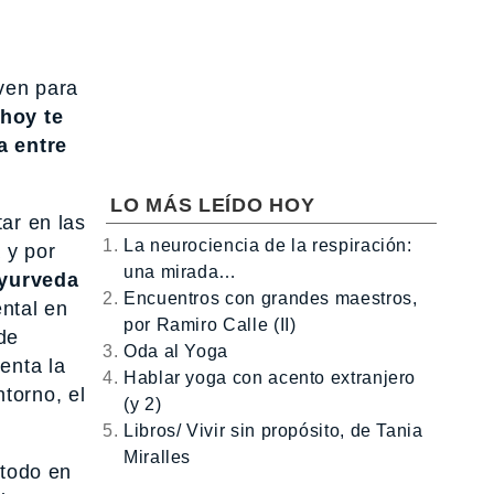
rven para
 hoy te
a entre
LO MÁS LEÍDO HOY
ar en las
La neurociencia de la respiración:
 y por
una mirada…
ayurveda
Encuentros con grandes maestros,
ntal en
por Ramiro Calle (II)
de
Oda al Yoga
enta la
Hablar yoga con acento extranjero
torno, el
(y 2)
.
Libros/ Vivir sin propósito, de Tania
Miralles
 todo en