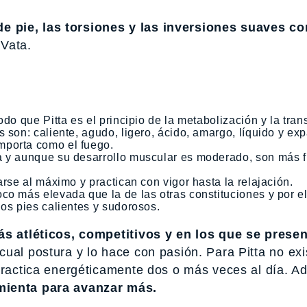
e pie, las torsiones y las inversiones suaves c
Vata.
odo que Pitta es el principio de la metabolización y la tra
 son: caliente, agudo, ligero, ácido, amargo, líquido y ex
mporta como el fuego.
a y aunque su desarrollo muscular es moderado, son más f
arse al máximo y practican con vigor hasta la relajación.
co más elevada que la de las otras constituciones y por e
los pies calientes y sudorosos.
más atléticos, competitivos y en los que se prese
cual postura y lo hace con pasión. Para Pitta no exis
 practica energéticamente dos o más veces al día. A
amienta para avanzar más.