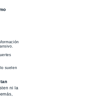
omo
nsformación
pansivo.
uertes
llo suelen
ntan
ten ni la
demás,