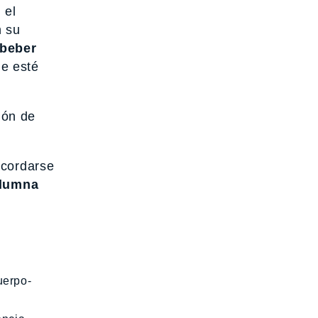
 el
n su
beber
ue esté
ión de
acordarse
olumna
uerpo-