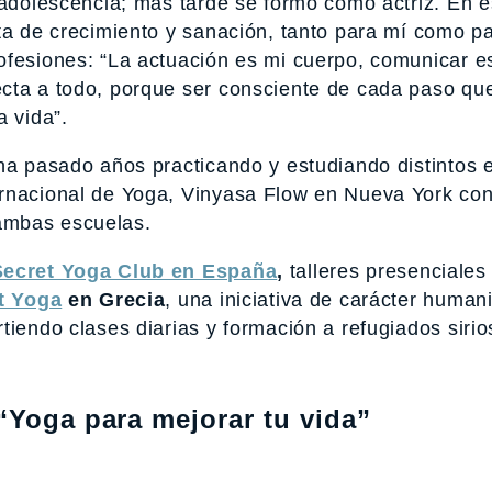
a adolescencia; más tarde se formó como actriz. En 
ta de crecimiento y sanación, tanto para mí como pa
ofesiones: “La actuación es mi cuerpo, comunicar e
cta a todo, porque ser consciente de cada paso qu
a vida”.
ha pasado años practicando y estudiando distintos e
ernacional de Yoga, Vinyasa Flow en Nueva York co
ambas escuelas.
Secret Yoga Club en España
,
talleres presenciales
t Yoga
en Grecia
, una iniciativa de carácter humani
tiendo clases diarias y formación a refugiados sirio
“Yoga para mejorar tu vida”