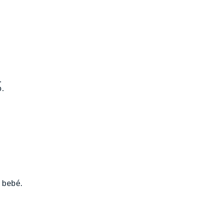
.
o.
 bebé.