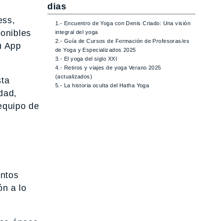
dias
ess,
1.- Encuentro de Yoga con Denis Criado: Una visión
ponibles
integral del yoga
2.- Guía de Cursos de Formación de Profesoras/es
u App
de Yoga y Especializados 2025
3.- El yoga del siglo XXI
4.- Retiros y viajes de yoga Verano 2025
(actualizados)
ta
5.- La historia oculta del Hatha Yoga
dad,
equipo de
entos
ón a lo