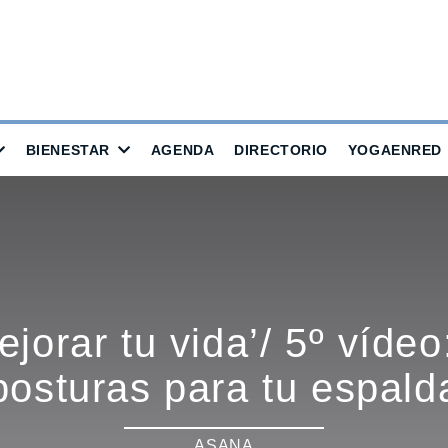
BIENESTAR
AGENDA
DIRECTORIO
YOGAENRED
jorar tu vida’/ 5º víde
posturas para tu espald
ASANA