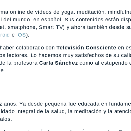
rma online de vídeos de yoga, meditación, mindfuln
al del mundo, en español. Sus contenidos están dis
blet, smatphone, Smart TV) y ahora también desde s
roid
e
iOS
).
o haber colaborado con
Televisión Consciente
en es
os lectores. Lo hacemos muy satisfechos de su cali
de la profesora
Carla Sánchez
como al estupendo 
te
diez años. Ya desde pequeña fue educada en fundam
idado integral de la salud, la meditación y la atenci
alos.