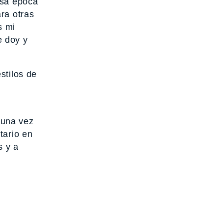
esa época
ra otras
s mi
e doy y
stilos de
n
 una vez
tario en
s y a