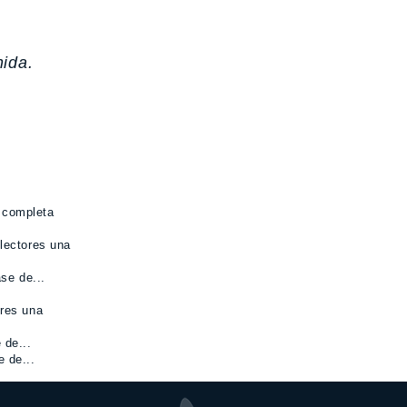
nida.
 completa
lectores una
se de...
res una
 de...
 de...