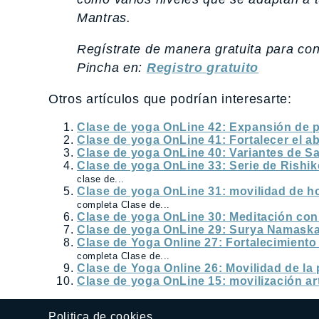
Mantras.
Regístrate de manera gratuita para co
Pincha en:
Registro gratuito
Otros artículos que podrían interesarte:
Clase de yoga OnLine 42: Expansión de p
Clase de yoga OnLine 41: Fortalecer el 
Clase de yoga OnLine 40: Variantes de Sa
Clase de yoga OnLine 33: Serie de Rishik
clase de...
Clase de yoga OnLine 31: movilidad de h
completa Clase de...
Clase de yoga OnLine 30: Meditación con
Clase de yoga OnLine 29: Surya Namask
Clase de Yoga Online 27: Fortalecimiento
completa Clase de...
Clase de Yoga Online 26: Movilidad de la 
Clase de yoga OnLine 15: movilización art
Politica de cookies