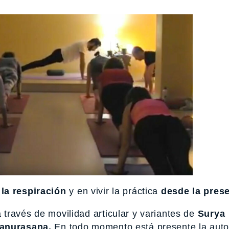
n
la respiración
y en vivir la práctica
desde la prese
través de movilidad articular y variantes de
Surya
anurasana.
En todo momento está presente la auto