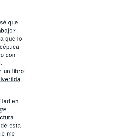
nsé que
abajo?
a que lo
céptica
no con
.
 un libro
ivertida,
ltad en
ga
ctura
 de esta
que me