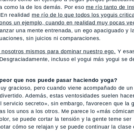
sa como la de los demás. Por eso
me río tanto de In
En realidad
me río de lo que todos los yoguis criti
onos un ejemplo, cuando en realidad muy pocas ve
lcanzar una mente entrenada, un ego apaciguado y l
uaciones, sin juicios ni comparaciones.
de nosotros mismos para dominar nuestro ego.
Y esas
Desgraciadamente, incluso el yogui más yogui se de
 peor que nos puede pasar haciendo yoga?
muy gracioso, pero cuando viene acompañado de un 
n divertido. Además, estas ventosidades suelen hace
l servicio secreto», sin embargo, favorecen que la 
vas los unos a los otros. Me parece lo «más cómica
or, se puede cortar la tensión y la gente teme ser
otar cómo se relajan y se puede continuar la clase