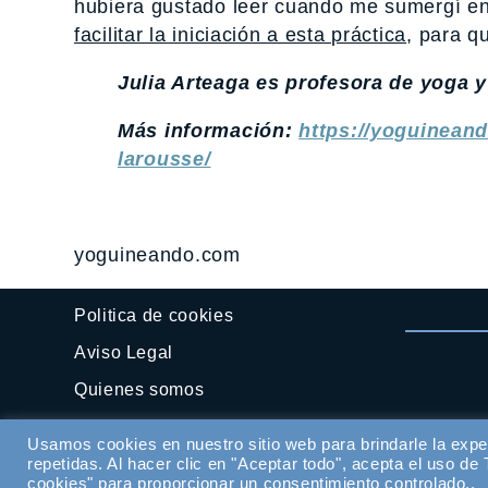
hubiera gustado leer cuando me sumergí en
facilitar la iniciación a esta práctica
, para q
Julia Arteaga es profesora de yoga 
Más información:
https://yoguinean
larousse/
yoguineando.com
Politica de cookies
Aviso Legal
Quienes somos
Contactar
Usamos cookies en nuestro sitio web para brindarle la expe
repetidas. Al hacer clic en "Aceptar todo", acepta el uso d
cookies" para proporcionar un consentimiento controlado..