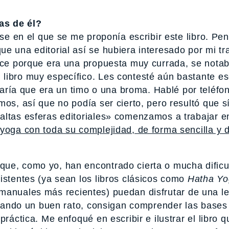
as de él?
sse en el que se me proponía escribir este libro. Pe
e una editorial así se hubiera interesado por mi tr
hice porque era una propuesta muy currada, se notab
libro muy específico. Les contesté aún bastante es
ía que era un timo o una broma. Hablé por teléfo
os, así que no podía ser cierto, pero resultó que sí
altas esferas editoriales» comenzamos a trabajar en
 yoga con toda su complejidad, de forma sencilla y d
que, como yo, han encontrado cierta o mucha dificu
istentes (ya sean los libros clásicos como
Hatha Yo
 manuales más recientes) puedan disfrutar de una le
pasando un buen rato, consigan comprender las bases
práctica. Me enfoqué en escribir e ilustrar el libro 