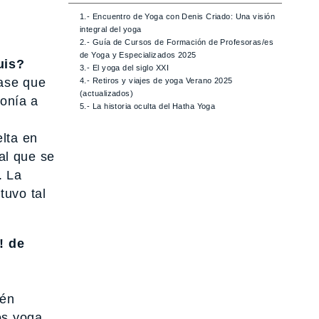
1.- Encuentro de Yoga con Denis Criado: Una visión
integral del yoga
2.- Guía de Cursos de Formación de Profesoras/es
de Yoga y Especializados 2025
uis?
3.- El yoga del siglo XXI
lase que
4.- Retiros y viajes de yoga Verano 2025
(actualizados)
ponía a
5.- La historia oculta del Hatha Yoga
elta en
ral que se
. La
tuvo tal
! de
ién
s yoga,