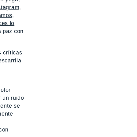
stagram,
camos,
ces lo
a paz con
 críticas
scarrila
olor
r un ruido
gente se
mente
 con