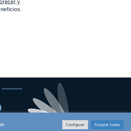
orecer y
neficios.
 de
Configurar
Aceptar todas