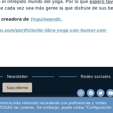
 el intrépido mundo del yoga. Por lo que
espero fav
ue cada vez sea más gente la que disfrute de sus be
y creadora de
Yoguineando.
do.com/portfolio/mi-libro-yoga-con-humor-con-
Newsletter
Redes sociales
Suscribirme
riencia más relevante recordando sus preferencias y visitas
e TODAS las cookies. Sin embargo, puede visitar "Configuración