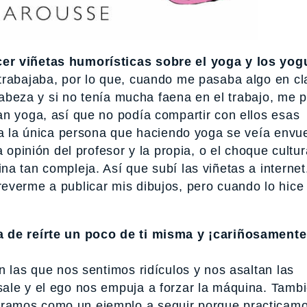
er viñetas humorísticas sobre el yoga y los yog
trabajaba, por lo que, cuando me pasaba algo en c
 cabeza y si no tenía mucha faena en el trabajo, me 
an yoga, así que no podía compartir con ellos esas
ra la única persona que haciendo yoga se veía envu
a opinión del profesor y la propia, o el choque cultu
a tan compleja. Así que subí las viñetas a internet
everme a publicar mis dibujos, pero cuando lo hice 
a de reírte un poco de ti misma y ¡cariñosamente
n las que nos sentimos ridículos y nos asaltan las
ale y el ego nos empuja a forzar la máquina. Tamb
ramos como un ejemplo a seguir porque practicamo