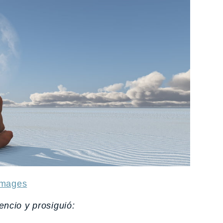
fimages
ncio y prosiguió: