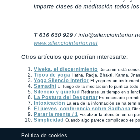
imparte clases de meditación todos los
T 616 660 929 / info@silenciointerior.n
www.silenciointerior.net
Otros artículos que podrían interesarte:
Viveka, el discernimiento
Discernir está cons
Tipos de yoga
Hatha, Radja, Bhakti, Karma, Jnan
Yoga Silencio Interior
El yoga es un instrumento
Samadhi
El fuego de la meditación lo purifica todo
Silencio y quietud
Retirarse un tiempo en silenci
La Postura del Despertar
Es necesario permiti
Intoxicación
La era de la información se ha termin
El jueves, conferencia sobre Sadhana
Diri
Parar la mente / 1
Focalizar la atención en un pu
Simplicidad
Cuando algo parece complicado es por
Politica de cookies