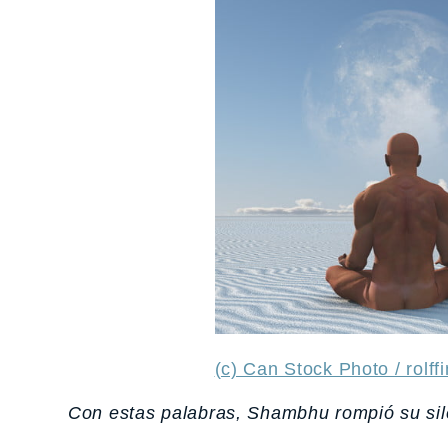
(c) Can Stock Photo / rolf
Con estas palabras, Shambhu rompió su sile