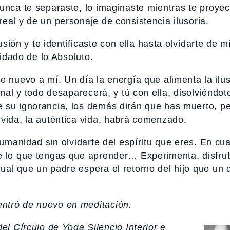
Nunca te separaste, lo imaginaste mientras te proye
eal y de un personaje de consistencia ilusoria.
usión y te identificaste con ella hasta olvidarte de mí
vidado de lo Absoluto.
e nuevo a mí. Un día la energía que alimenta la ilus
inal y todo desaparecerá, y tú con ella, disolviéndot
 su ignorancia, los demás dirán que has muerto, pe
 vida, la auténtica vida, habrá comenzado.
humanidad sin olvidarte del espíritu que eres. En cua
e lo que tengas que aprender… Experimenta, disfrut
al que un padre espera el retorno del hijo que un 
ntró de nuevo en meditación.
el Círculo de Yoga Silencio Interior e