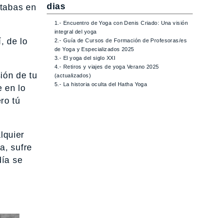
dias
ctabas en
1.- Encuentro de Yoga con Denis Criado: Una visión
integral del yoga
, de lo
2.- Guía de Cursos de Formación de Profesoras/es
de Yoga y Especializados 2025
3.- El yoga del siglo XXI
4.- Retiros y viajes de yoga Verano 2025
ión de tu
(actualizados)
5.- La historia oculta del Hatha Yoga
e en lo
ro tú
lquier
a, sufre
día se