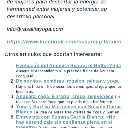
de mujeres para despertar la energía de
hermandad entre mujeres y potenciar su
desarrollo personal.
info@rasalilayoga.com
https://www.facebook.com/susana.g.blanco
Otros artículos que podrían interesarte:
Evolución del Anusara School of Hatha Yoga
Aunque el alineamiento y la práctica física de Anusara
conquistó...
De sueños, sombras, regalos, néctar y yoga
Hay una tribu en Indonesia, los senoi, que, al igual que los
huicholes...
Anusara Yoga: Enraíza, crece, rejuvenece
Un
taller de Anusara Yoga que no puede dejar indiferente...
Yoga y Surf en Marruecos con Susana García
Blanco
La idea de estas tres ofertas de Yoga y Surf en...
Entrevista con Susana García Blanco: «No
hay aprendizaje sin confianza plena en el
maestro»
Se define como “yoguini, surfera, viajera,