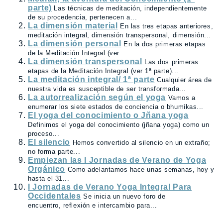
parte)
Las técnicas de meditación, independientemente
de su procedencia, pertenecen a...
La dimensión material
En las tres etapas anteriores,
meditación integral, dimensión transpersonal, dimensión...
La dimensión personal
En la dos primeras etapas
de la Meditación Integral (ver...
La dimensión transpersonal
Las dos primeras
etapas de la Meditación Integral (ver 1ª parte)...
La meditación integral/ 1ª parte
Cualquier área de
nuestra vida es susceptible de ser transformada...
La autorrealización según el yoga
Vamos a
enumerar los siete estados de conciencia o bhumikas...
El yoga del conocimiento o Jñana yoga
Definimos el yoga del conocimiento (jñana yoga) como un
proceso...
El silencio
Hemos convertido al silencio en un extraño;
no forma parte...
Empiezan las I Jornadas de Verano de Yoga
Orgánico
Como adelantamos hace unas semanas, hoy y
hasta el 31...
I Jornadas de Verano Yoga Integral Para
Occidentales
Se inicia un nuevo foro de
encuentro, reflexión e intercambio para...