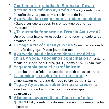
Conferencia gratuita de Sudhakar Powar,
prestigioso médico ayurvédico
«Ayurveda, una
filosofía de vida para el mantenimiento de la...
Ayurveda: las respuestas a todas tus dudas
¿Sabes por qué a veces te sientes vigoroso, otras
tranquilo...
¿Te gustaría formarte en Terapia Ayurveda?
Un programa intensivo especialmente recomendado a los
amantes de la...
El Yoga a través del Ayurveda
Conocí el ayurveda
a través del yoga. Desde jovencito me...
Ayurveda, medicina occidental, medicina
china y yoga, ¿podemos combinarlos?
Tanto la
Medicina Tradicional China (MTC) como el Ayurveda, son...
Yogaterapia para el estreñimiento
El
estreñimiento crónico es uno de los problemas de salud...
La comida, la mejor forma de curar
La
alimentación es la base de nuestro bienestar. Y tanto...
Yoga y Ayurveda, saber Ser para crecer
La
salud es uno de los problemas principales que
acarreamos...
Alimentos ayurvédicos. Dieta según los
gunas
El Ayurveda nos da una descripción general de los
alimentos...