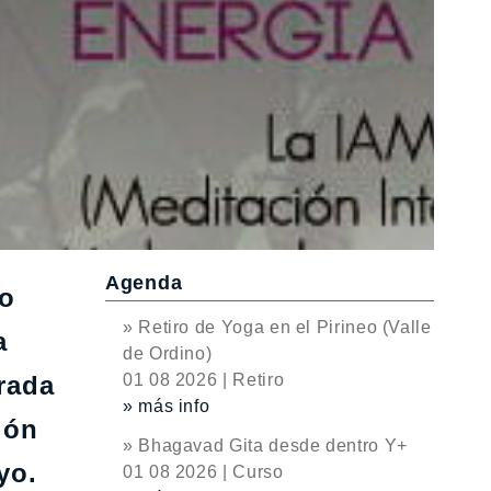
Agenda
to
» Retiro de Yoga en el Pirineo (Valle
a
de Ordino)
rada
01 08 2026 | Retiro
» más info
ión
» Bhagavad Gita desde dentro Y+
yo.
01 08 2026 | Curso