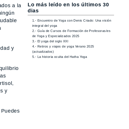
Lo más leído en los últimos 30
ados a la
dias
ningún
ludable
1.- Encuentro de Yoga con Denis Criado: Una visión
integral del yoga
a
2.- Guía de Cursos de Formación de Profesoras/es
de Yoga y Especializados 2025
3.- El yoga del siglo XXI
4.- Retiros y viajes de yoga Verano 2025
idad y
(actualizados)
5.- La historia oculta del Hatha Yoga
uilibrio
las
tisol,
s y
. Puedes