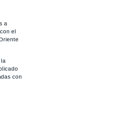
s a
 con el
Oriente
 la
blicado
adas con