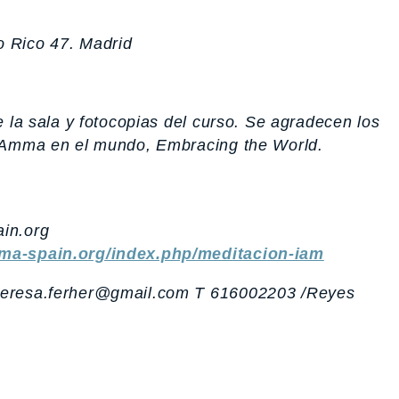
 Rico 47. Madrid
 la sala y fotocopias del curso. Se agradecen los
e Amma en el mundo, Embracing the World.
in.org
ma-spain.org/index.php/meditacion-iam
teresa.ferher@gmail.com T 616002203 /Reyes