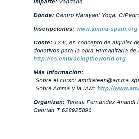
Imparte:
Vandana
Dónde:
Centro Narayani Yoga. C/Pedro
Inscripciones:
www.amma-spain.org
Coste:
12 €, en concepto de alquiler de
donativos para la obra Humanitaria d
http://es.embracingtheworld.org
Más información:
-Sobre el curso: amritateen@amma-spa
-Sobre Amma y la IAM:
http://www.am
Organizan:
Teresa Fernández Anandi 
Cebrián T 628925896