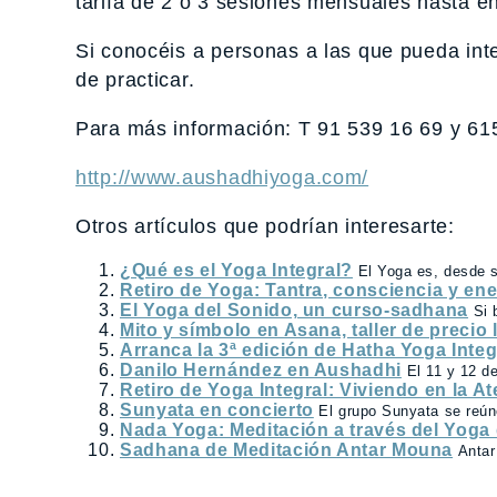
tarifa de 2 o 3 sesiones mensuales hasta e
Si conocéis a personas a las que pueda int
de practicar.
Para más información: T 91 539 16 69 y 61
http://www.aushadhiyoga.com/
Otros artículos que podrían interesarte:
¿Qué es el Yoga Integral?
El Yoga es, desde su
Retiro de Yoga: Tantra, consciencia y ene
El Yoga del Sonido, un curso-sadhana
Si 
Mito y símbolo en Asana, taller de precio 
Arranca la 3ª edición de Hatha Yoga Integ
Danilo Hernández en Aushadhi
El 11 y 12 d
Retiro de Yoga Integral: Viviendo en la A
Sunyata en concierto
El grupo Sunyata se reún
Nada Yoga: Meditación a través del Yoga
Sadhana de Meditación Antar Mouna
Antar