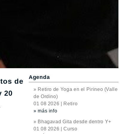
Agenda
utos de
» Retiro de Yoga en el Pirineo (Valle
y 20
de Ordino)
a
01 08 2026 | Retiro
» más info
» Bhagavad Gita desde dentro Y+
01 08 2026 | Curso