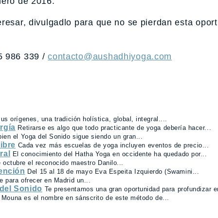
nero de 2016.
eresar, divulgadlo para que no se pierdan esta opor
5 986 339 /
contacto@aushadhiyoga.com
s orígenes, una tradición holística, global, integral....
rgía
Retirarse es algo que todo practicante de yoga debería hacer...
bien el Yoga del Sonido sigue siendo un gran...
libre
Cada vez más escuelas de yoga incluyen eventos de precio...
ral
El conocimiento del Hatha Yoga en occidente ha quedado por...
e octubre el reconocido maestro Danilo...
tención
Del 15 al 18 de mayo Eva Espeita Izquierdo (Swamini...
e para ofrecer en Madrid un...
 del Sonido
Te presentamos una gran oportunidad para profundizar en
 Mouna es el nombre en sánscrito de este método de...