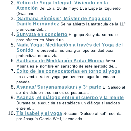
Retiro de Yoga Integral: Viviendo en la
Atención
Del 15 al 18 de mayo Eva Espeita Izquierdo
(Swamini...
‘Sadhana Síntésis’, Máster de Yoga con
Danilo Hernández
Se ha abierto la matrícula de la 11ª
promoción del...
Sunyata en concierto
El grupo Sunyata se reúne
para ofrecer en Madrid un...
Nada Yoga: Meditación a través del Yoga del
Sonido
Te presentamos una gran oportunidad para
profundizar en una vía...
Sadhana de Meditación Antar Mouna
Antar
Mouna es el nombre en sánscrito de este método de...
Éxito de las convocatorias en torno al yoga
Los eventos sobre yoga que tuvieron lugar la semana
pasada...
Asanas/ Suryanamaskar / y 3ª parte
El Saludo al
sol dividido en tres series de posturas....
Asanas, el diálogo entre el cuerpo y la mente
Durante su ejecución se establece un diálogo silencioso
entre el...
Tía Isabel y el yoga
Sección “Saludo al sol”, escrita
por Joaquín García Weil, licenciado...