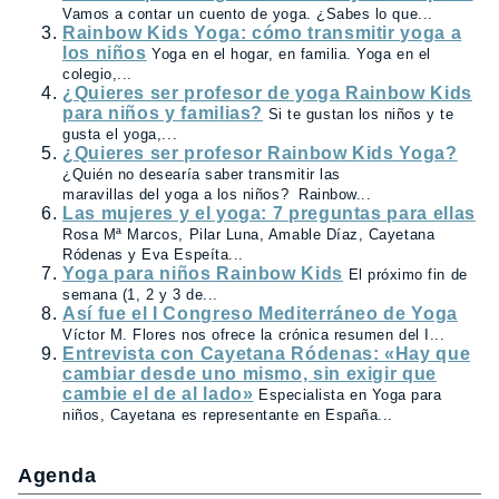
Vamos a contar un cuento de yoga. ¿Sabes lo que...
Rainbow Kids Yoga: cómo transmitir yoga a
los niños
Yoga en el hogar, en familia. Yoga en el
colegio,...
¿Quieres ser profesor de yoga Rainbow Kids
para niños y familias?
Si te gustan los niños y te
gusta el yoga,...
¿Quieres ser profesor Rainbow Kids Yoga?
¿Quién no desearía saber transmitir las
maravillas del yoga a los niños? Rainbow...
Las mujeres y el yoga: 7 preguntas para ellas
Rosa Mª Marcos, Pilar Luna, Amable Díaz, Cayetana
Ródenas y Eva Espeíta...
Yoga para niños Rainbow Kids
El próximo fin de
semana (1, 2 y 3 de...
Así fue el I Congreso Mediterráneo de Yoga
Víctor M. Flores nos ofrece la crónica resumen del I...
Entrevista con Cayetana Ródenas: «Hay que
cambiar desde uno mismo, sin exigir que
cambie el de al lado»
Especialista en Yoga para
niños, Cayetana es representante en España...
Agenda