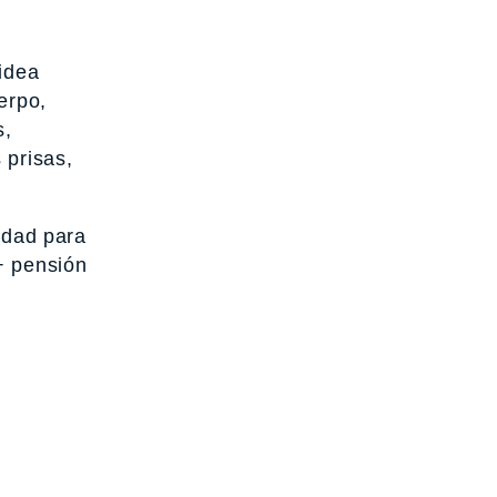
 idea
erpo,
s,
 prisas,
idad para
+ pensión