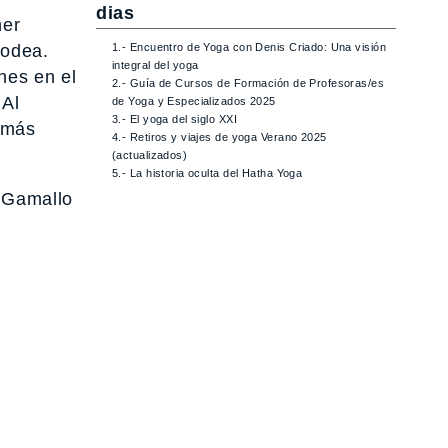
dias
ner
1.- Encuentro de Yoga con Denis Criado: Una visión
rodea.
integral del yoga
nes en el
2.- Guía de Cursos de Formación de Profesoras/es
 Al
de Yoga y Especializados 2025
3.- El yoga del siglo XXI
o más
4.- Retiros y viajes de yoga Verano 2025
(actualizados)
5.- La historia oculta del Hatha Yoga
 Gamallo