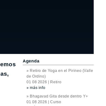
Agenda
onemos
» Retiro de Yoga en el Pirineo (Valle
jas,
de Ordino)
01 08 2026 | Retiro
» más info
» Bhagavad Gita desde dentro Y+
01 08 2026 | Curso