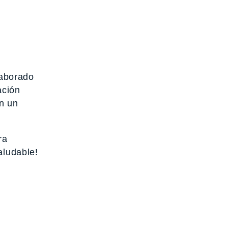
laborado
ación
n un
ra
aludable!