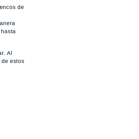
uencos de
manera
 hasta
r. Al
s de estos