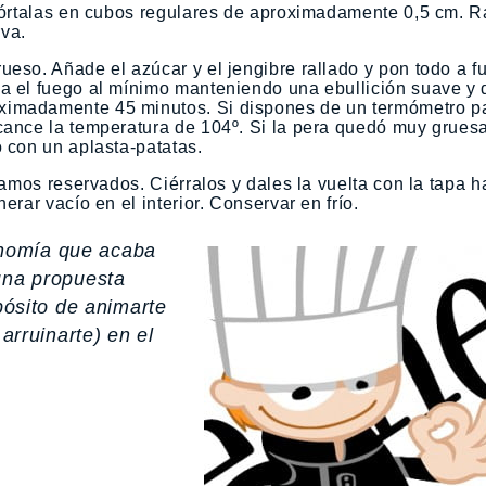
 Córtalas en cubos regulares de aproximadamente 0,5 cm. Ra
rva.
ueso. Añade el azúcar y el jengibre rallado y pon todo a f
ja el fuego al mínimo manteniendo una ebullición suave y 
ximadamente 45 minutos. Si dispones de un termómetro p
cance la temperatura de 104º. Si la pera quedó muy grues
o con un aplasta-patatas.
níamos reservados. Ciérralos y dales la vuelta con la tapa h
erar vacío en el interior. Conservar en frío.
onomía que acaba
una propuesta
opósito de animarte
 arruinarte) en el