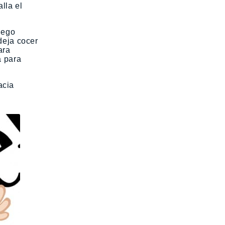
lla el
uego
deja cocer
ara
a para
acia