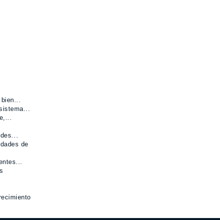
bien...
sistema...
,...
des...
idades de
entes...
s
recimiento