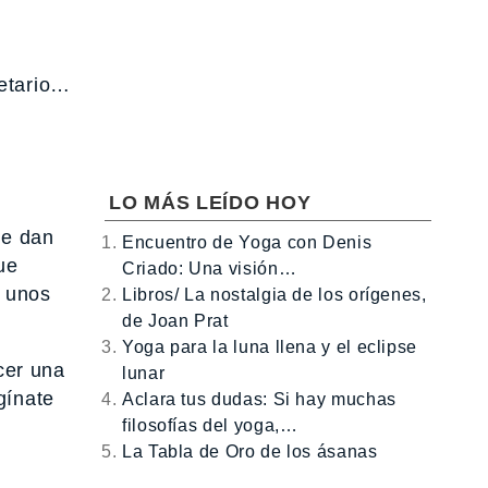
cetario…
LO MÁS LEÍDO HOY
ue dan
Encuentro de Yoga con Denis
ue
Criado: Una visión…
y unos
Libros/ La nostalgia de los orígenes,
de Joan Prat
Yoga para la luna llena y el eclipse
cer una
lunar
gínate
Aclara tus dudas: Si hay muchas
filosofías del yoga,…
La Tabla de Oro de los ásanas