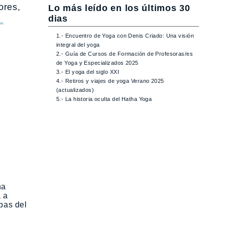
ores,
Lo más leído en los últimos 30
dias
.
1.- Encuentro de Yoga con Denis Criado: Una visión
integral del yoga
2.- Guía de Cursos de Formación de Profesoras/es
de Yoga y Especializados 2025
3.- El yoga del siglo XXI
4.- Retiros y viajes de yoga Verano 2025
(actualizados)
5.- La historia oculta del Hatha Yoga
na
a a
pas del