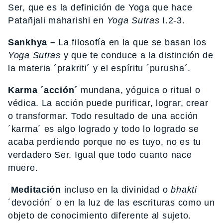
Ser, que es la definición de Yoga que hace
Patañjali maharishi en
Yoga Sutras
I.2-3.
Sankhya –
La filosofía en la que se basan los
Yoga Sutras
y que te conduce a la distinción de
la materia ´prakriti´ y el espíritu ´purusha´.
Karma ´acción´
mundana, yóguica o ritual o
védica. La acción puede purificar, lograr, crear
o transformar. Todo resultado de una acción
´karma´ es algo logrado y todo lo logrado se
acaba perdiendo porque no es tuyo, no es tu
verdadero Ser. Igual que todo cuanto nace
muere.
Meditación
incluso en la divinidad o
bhakti
´devoción´ o en la luz de las escrituras como un
objeto de conocimiento diferente al sujeto.