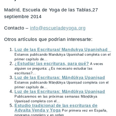
Madrid, Escuela de Yoga de las Tablas,27
septiembre 2014
Contacto –
info@escueladeyoga.org
Otros artículos que podrían interesarte:
Luz de las Escrituras/ Mandukya Upanishad
Estamos publicando Mandukya Upanishad completa con el
primer capítulo de...
¿Estudiar las escrituras, para qué?
A veces
alguien se pregunta: ¿Es necesario estudiar las
escrituras?...
Luz de las Escrituras: Māṇḍūkya Upaniṣad
Estamos publicando Māṇḍūkya Upaniṣad completa con el
primer capítulo de...
Luz de las Escrituras: Māṇḍūkya Upaniṣad
Publicaremos en las próximas semanas Māṇḍūkya
Upaniṣad completa con el...
Estudio tradicional de las escrituras de
Advaita Venda y Yoga
Por primera vez en España,
programa completo y en orden...