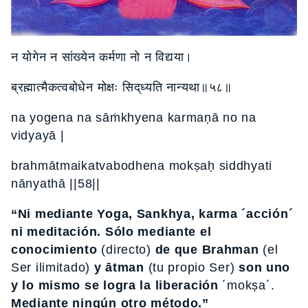
न योगेन न सांख्येन कर्मणा नो न विद्यया।
ब्रह्मात्मैकत्वबोधेन मोक्षः सिद्‌ध्यति नान्यथा॥५८॥
na yogena na sāṁkhyena karmaṇā no na
vidyayā |
brahmātmaikatvabodhena mokṣaḥ siddhyati
nānyathā ||58||
“Ni mediante Yoga, Sankhya, karma ´acción´
ni meditación. Sólo mediante el
conocimiento
(directo)
de que Brahman
(el
Ser ilimitado)
y ātman
(tu propio Ser)
son uno
y lo mismo se logra la liberación
´mokṣa´.
Mediante ningún otro método.”