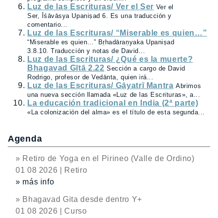
Luz de las Escrituras/ Ver el Ser
Ver el
Ser, Īśāvāsya Upaniṣad 6. Es una traducción y
comentario...
Luz de las Escrituras/ “Miserable es quien…”
“Miserable es quien…” Bṛhadāraṇyaka Upaniṣad
3.8.10. Traducción y notas de David...
Luz de las Escrituras/ ¿Qué es la muerte?
Bhagavad Gītā 2.22
Sección a cargo de David
Rodrigo, profesor de Vedānta, quien irá...
Luz de las Escrituras/ Gāyatrī Mantra
Abrimos
una nueva sección llamada «Luz de las Escrituras», a...
La educación tradicional en India (2ª parte)
«La colonización del alma» es el título de esta segunda...
Agenda
» Retiro de Yoga en el Pirineo (Valle de Ordino)
01 08 2026 | Retiro
» más info
» Bhagavad Gita desde dentro Y+
01 08 2026 | Curso