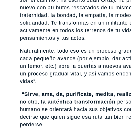
son el camino”, ha escrito Juan Ortiz). Tu p
nuevo con atributos rescatados de tu mismo s
fraternidad, la bondad, la empatía, la modes
solidaridad. Te transformas en un militante
activamente en todos los terrenos de tu vi
pensamientos y tus actos.
Naturalmente, todo eso es un proceso gradua
cada pequeño avance (por ejemplo, dar acti
un temor, etc.) abre la puertas a nuevos ava
un proceso gradual vital, y así vamos ence
vidas”.
“Sirve, ama, da, purifícate, medita, realí
no otro,
la auténtica transformación
person
humano se orientará hacia sus objetivos con
decirse que quien sigue esa ruta tan bien
perderse.