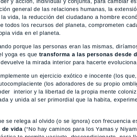
er y acción, individual y conjunta, para cambiar es
ción general de las relaciones humanas, la extensió
 la vida, la reducción del ciudadano a hombre econ
 de todos los recursos del planeta, comprometen cad
opia vida en el planeta.
ando porque las personas eran las mismas, diríamo
del yoga es que
transforma a las personas desde d
e devuelve la mirada interior para hacerte evoluciona
mplemente un ejercicio exótico e inocente (los que,
 autocomplaciente (los adoradores de su propio ombli
der interior y la libertad de la propia mente coloni
eada y unida al ser primordial que la habita, experim
e se relega al olvido (o se ignora) con frecuencia e
a de vida
(“No hay caminos para los Yamas y Niyama