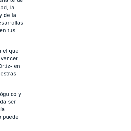
lenarte de
ad, la
y de la
esarrollas
en tus
n el que
 vencer
tiz­-­ en
uestras
yóguico y
ada ser
ía
o puede