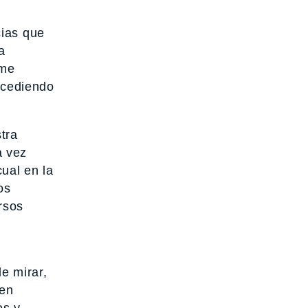
cias que
a
 me
sucediendo
tra
a vez
cual en la
os
ursos
e mirar,
 en