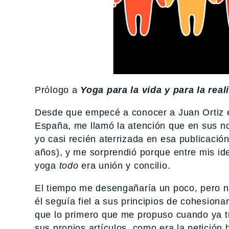
Prólogo a
Yoga para la vida y para la real
Desde que empecé a conocer a Juan Ortiz e
España, me llamó la atención que en sus not
yo casi recién aterrizada en esa publicació
años), y me sorprendió porque entre mis id
yoga
todo
era unión y concilio.
El tiempo me desengañaría un poco, pero no
él seguía fiel a sus principios de cohesiona
que lo primero que me propuso cuando ya tu
sus propios artículos, como era la petición 