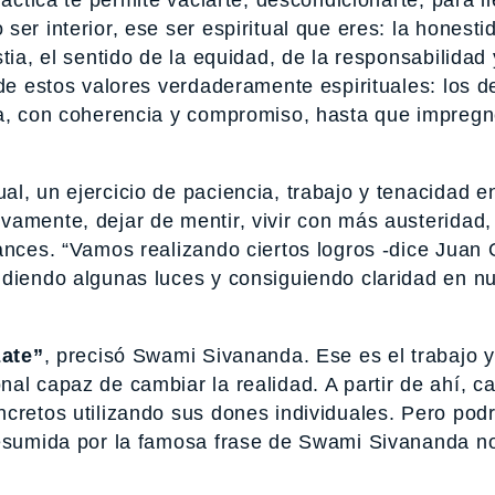
ráctica te permite vaciarte, descondicionarte, para l
er interior, ese ser espiritual que eres: la honestid
tia, el sentido de la equidad, de la responsabilidad 
 de estos valores verdaderamente espirituales: los d
da, con coherencia y compromiso, hasta que impregn
l, un ejercicio de paciencia, trabajo y tenacidad e
vamente, dejar de mentir, vivir con más austeridad,
nces. “Vamos realizando ciertos logros -dice Juan Or
ndiendo algunas luces y consiguiendo claridad en n
zate”
, precisó Swami Sivananda. Ese es el trabajo 
al capaz de cambiar la realidad. A partir de ahí, c
cretos utilizando sus dones individuales. Pero podr
 resumida por la famosa frase de Swami Sivananda n