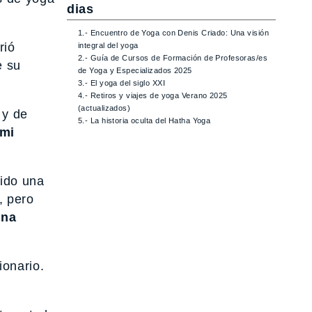
dias
1.- Encuentro de Yoga con Denis Criado: Una visión
rió
integral del yoga
2.- Guía de Cursos de Formación de Profesoras/es
e su
de Yoga y Especializados 2025
3.- El yoga del siglo XXI
4.- Retiros y viajes de yoga Verano 2025
(actualizados)
 y de
5.- La historia oculta del Hatha Yoga
mi
sido una
, pero
ana
onario.