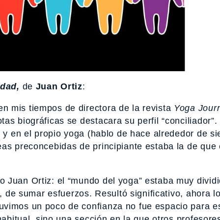
idad,
de
Juan Ortiz
:
n mis tiempos de directora de la revista
Yoga Jour
as biográficas se destacara su perfil “conciliador”.
n y en el propio yoga (hablo de hace alrededor de si
eas preconcebidas de principiante estaba la de que 
 Juan Ortiz: el “mundo del yoga” estaba muy dividi
r, de sumar esfuerzos. Resultó significativo, ahora l
vimos un poco de confianza no fue espacio para es
habitual, sino una sección en la que otros profesor