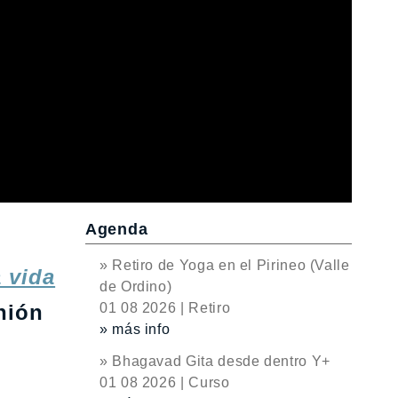
Agenda
e
» Retiro de Yoga en el Pirineo (Valle
 vida
de Ordino)
nión
01 08 2026 | Retiro
» más info
» Bhagavad Gita desde dentro Y+
01 08 2026 | Curso