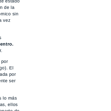
te estado
n de la
ómico sin
a vez
s
entro.
r.
 por
go). El
zada por
ente ser
s lo más
s, ellos