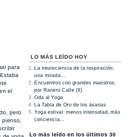
LO MÁS LEÍDO HOY
nal
para
La neurociencia de la respiración:
 Estaba
una mirada…
Encuentros con grandes maestros,
ete
por Ramiro Calle (II)
en el
Oda al Yoga
La Tabla de Oro de los ásanas
Yoga estival: menos intensidad, más
do, pero
conciencia…
o pienso,
cribir
Lo más leído en los últimos 30
es de yoga