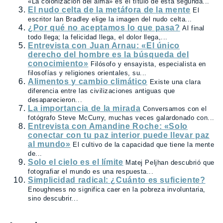
«La colonización del alma» es el título de esta segunda...
El nudo celta de la metáfora de la mente
El
escritor Ian Bradley elige la imagen del nudo celta...
¿Por qué no aceptamos lo que pasa?
Al final
todo llega; la felicidad llega, el dolor llega,...
Entrevista con Juan Arnau: «El único
derecho del hombre es la búsqueda del
conocimiento»
Filósofo y ensayista, especialista en
filosofías y religiones orientales, su...
Alimentos y cambio climático
Existe una clara
diferencia entre las civilizaciones antiguas que
desaparecieron...
La importancia de la mirada
Conversamos con el
fotógrafo Steve McCurry, muchas veces galardonado con...
Entrevista con Amandine Roche: «Solo
conectar con tu paz interior puede llevar paz
al mundo»
El cultivo de la capacidad que tiene la mente
de...
Solo el cielo es el límite
Matej Peljhan descubrió que
fotografiar el mundo es una respuesta...
Simplicidad radical: ¿Cuánto es suficiente?
Enoughness no significa caer en la pobreza involuntaria,
sino descubrir...