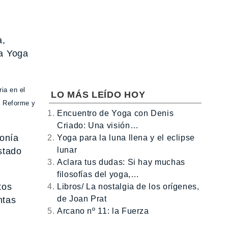
a,
la Yoga
ia en el
LO MÁS LEÍDO HOY
s Reforme y
Encuentro de Yoga con Denis
Criado: Una visión…
onía
Yoga para la luna llena y el eclipse
lunar
stado
Aclara tus dudas: Si hay muchas
filosofías del yoga,…
tos
Libros/ La nostalgia de los orígenes,
de Joan Prat
ntas
Arcano nº 11: la Fuerza