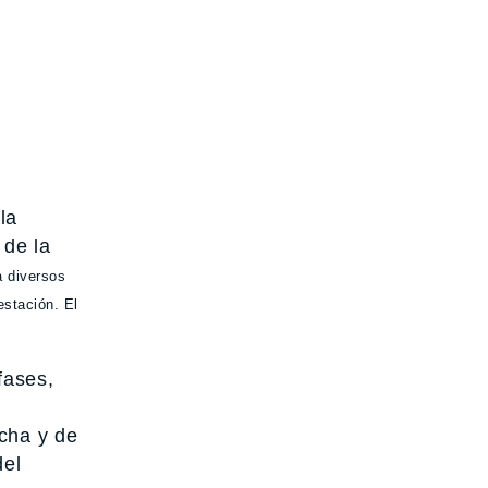
la
 de la
 diversos
estación. El
fases,
ucha y de
del