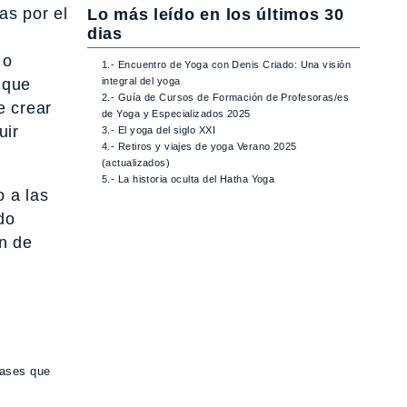
as por el
Lo más leído en los últimos 30
dias
 o
1.- Encuentro de Yoga con Denis Criado: Una visión
 que
integral del yoga
2.- Guía de Cursos de Formación de Profesoras/es
e crear
de Yoga y Especializados 2025
uir
3.- El yoga del siglo XXI
4.- Retiros y viajes de yoga Verano 2025
(actualizados)
5.- La historia oculta del Hatha Yoga
 a las
do
ón de
bases que