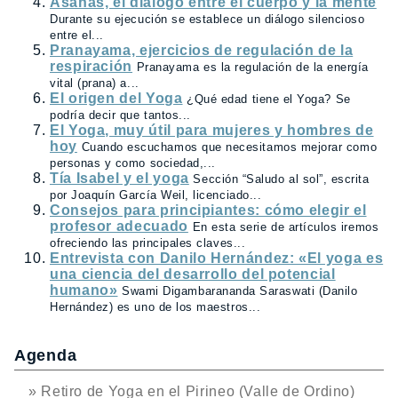
Asanas, el diálogo entre el cuerpo y la mente
Durante su ejecución se establece un diálogo silencioso
entre el...
Pranayama, ejercicios de regulación de la
respiración
Pranayama es la regulación de la energía
vital (prana) a...
El origen del Yoga
¿Qué edad tiene el Yoga? Se
podría decir que tantos...
El Yoga, muy útil para mujeres y hombres de
hoy
Cuando escuchamos que necesitamos mejorar como
personas y como sociedad,...
Tía Isabel y el yoga
Sección “Saludo al sol”, escrita
por Joaquín García Weil, licenciado...
Consejos para principiantes: cómo elegir el
profesor adecuado
En esta serie de artículos iremos
ofreciendo las principales claves...
Entrevista con Danilo Hernández: «El yoga es
una ciencia del desarrollo del potencial
humano»
Swami Digambarananda Saraswati (Danilo
Hernández) es uno de los maestros...
Agenda
» Retiro de Yoga en el Pirineo (Valle de Ordino)