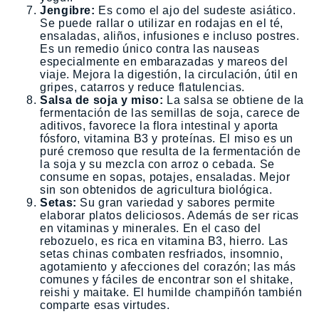
Jengibre:
Es como el ajo del sudeste asiático.
Se puede rallar o utilizar en rodajas en el té,
ensaladas, aliños, infusiones e incluso postres.
Es un remedio único contra las nauseas
especialmente en embarazadas y mareos del
viaje. Mejora la digestión, la circulación, útil en
gripes, catarros y reduce flatulencias.
Salsa de soja y miso:
La salsa se obtiene de la
fermentación de las semillas de soja, carece de
aditivos, favorece la flora intestinal y aporta
fósforo, vitamina B3 y proteínas. El miso es un
puré cremoso que resulta de la fermentación de
la soja y su mezcla con arroz o cebada. Se
consume en sopas, potajes, ensaladas. Mejor
sin son obtenidos de agricultura biológica.
Setas:
Su gran variedad y sabores permite
elaborar platos deliciosos. Además de ser ricas
en vitaminas y minerales. En el caso del
rebozuelo, es rica en vitamina B3, hierro. Las
setas chinas combaten resfriados, insomnio,
agotamiento y afecciones del corazón; las más
comunes y fáciles de encontrar son el shitake,
reishi y maitake. El humilde champiñón también
comparte esas virtudes.