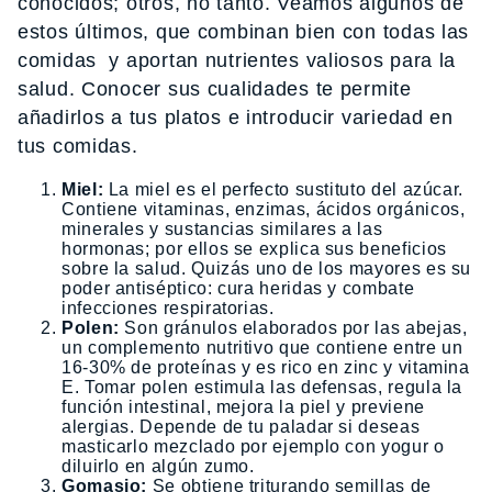
conocidos; otros, no tanto. Veamos algunos de
estos últimos, que combinan bien con todas las
comidas y aportan nutrientes valiosos para la
salud. Conocer sus cualidades te permite
añadirlos a tus platos e introducir variedad en
tus comidas.
Miel:
La miel es el perfecto sustituto del azúcar.
Contiene vitaminas, enzimas, ácidos orgánicos,
minerales y sustancias similares a las
hormonas; por ellos se explica sus beneficios
sobre la salud. Quizás uno de los mayores es su
poder antiséptico: cura heridas y combate
infecciones respiratorias.
Polen:
Son gránulos elaborados por las abejas,
un complemento nutritivo que contiene entre un
16-30% de proteínas y es rico en zinc y vitamina
E. Tomar polen estimula las defensas, regula la
función intestinal, mejora la piel y previene
alergias. Depende de tu paladar si deseas
masticarlo mezclado por ejemplo con yogur o
diluirlo en algún zumo.
Gomasio:
Se obtiene triturando semillas de