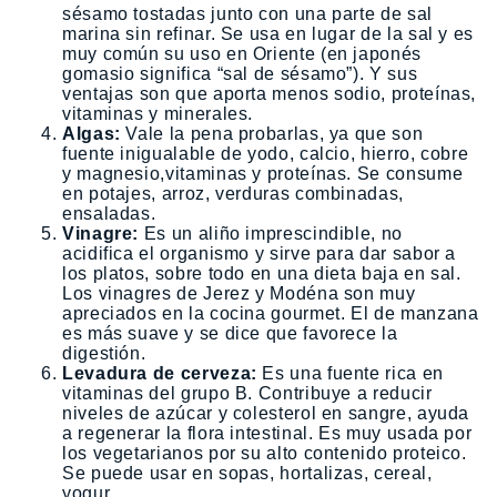
sésamo tostadas junto con una parte de sal
marina sin refinar. Se usa en lugar de la sal y es
muy común su uso en Oriente (en japonés
gomasio significa “sal de sésamo”). Y sus
ventajas son que aporta menos sodio, proteínas,
vitaminas y minerales.
Algas:
Vale la pena probarlas, ya que son
fuente inigualable de yodo, calcio, hierro, cobre
y magnesio,vitaminas y proteínas. Se consume
en potajes, arroz, verduras combinadas,
ensaladas.
Vinagre:
Es un aliño imprescindible, no
acidifica el organismo y sirve para dar sabor a
los platos, sobre todo en una dieta baja en sal.
Los vinagres de Jerez y Modéna son muy
apreciados en la cocina gourmet. El de manzana
es más suave y se dice que favorece la
digestión.
Levadura de cerveza:
Es una fuente rica en
vitaminas del grupo B. Contribuye a reducir
niveles de azúcar y colesterol en sangre, ayuda
a regenerar la flora intestinal. Es muy usada por
los vegetarianos por su alto contenido proteico.
Se puede usar en sopas, hortalizas, cereal,
yogur.