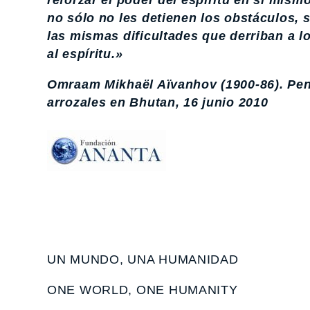
reforzar el poder del espíritu en sí mism
no sólo no les detienen los obstáculos, 
las mismas dificultades que derriban a l
al espíritu.»
Omraam Mikhaël Aïvanhov (1900-86). Pens
arrozales en Bhutan, 16 junio 2010
UN MUNDO, UNA HUMANIDAD
ONE WORLD, ONE HUMANITY