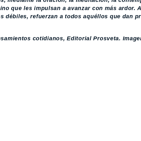
os, mediante la oración, la meditación, la contem
sino que les impulsan a avanzar con más ardor. A
os débiles, refuerzan a todos aquéllos que dan p
amientos cotidianos, Editorial Prosveta. Image