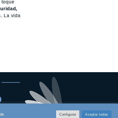
l toque
curidad,
. La vida
 de
Configurar
Aceptar todas