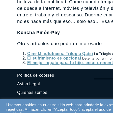
belleza de la inutilidad. Come cuando teng
de queda a internet, móviles y televisión y
d
entre el trabajo y el descanso. Duerme cua
no es nada más que eso… solo eso… Esa es
Koncha Pinós-Pey
Otros artículos que podrían interesarte:
Cine Mindfulness: Trilogía Qatsi
La Trilogía
El sufrimiento es opcional
Detente por un mom
El mejor regalo para tu hijo: estar presen
Politica de cookies
Aviso Legal
Quienes somos
Contactar
Usamos cookies en nuestro sitio web para brindarle la expe
repetidas. Al hacer clic en "Aceptar todo", acepta el uso d