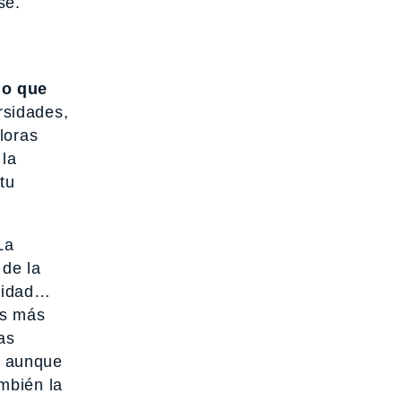
sé.
lo que
rsidades,
loras
 la
tu
La
 de la
gnidad…
os más
as
n, aunque
mbién la