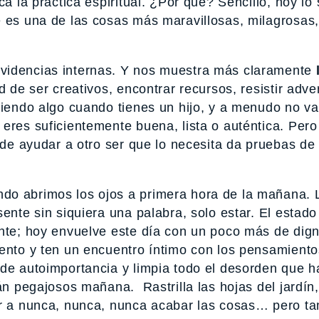
a la práctica espiritual. ¿Por qué? Sencillo, hoy lo 
e es una de las cosas más maravillosas, milagrosas,
videncias internas. Y nos muestra más claramente
de ser creativos, encontrar recursos, resistir adve
diendo algo cuando tienes un hijo, y a menudo no va
eres suficientemente buena, lista o auténtica. Pero
 de ayudar a otro ser que lo necesita da pruebas de 
do abrimos los ojos a primera hora de la mañana. 
ente sin siquiera una palabra, solo estar. El estado
ente; hoy envuelve este día con un poco más de di
iento y ten un encuentro íntimo con los pensamient
 de autoimportancia y limpia todo el desorden que h
rán pegajosos mañana. Rastrilla las hojas del jardí
er a nunca, nunca, nunca acabar las cosas… pero ta