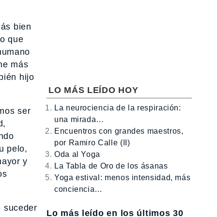
más bien
lo que
 humano
ene más
ién hijo
LO MÁS LEÍDO HOY
La neurociencia de la respiración:
amos ser
una mirada…
d,
Encuentros con grandes maestros,
ando
por Ramiro Calle (II)
u pelo,
Oda al Yoga
mayor y
La Tabla de Oro de los ásanas
os
Yoga estival: menos intensidad, más
conciencia…
e suceder
Lo más leído en los últimos 30