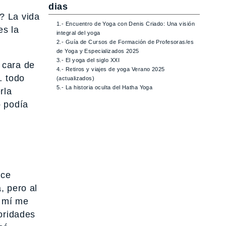
dias
? La vida
1.- Encuentro de Yoga con Denis Criado: Una visión
es la
integral del yoga
2.- Guía de Cursos de Formación de Profesoras/es
de Yoga y Especializados 2025
3.- El yoga del siglo XXI
 cara de
4.- Retiros y viajes de yoga Verano 2025
… todo
(actualizados)
5.- La historia oculta del Hatha Yoga
rla
o podía
ace
, pero al
A mí me
oridades