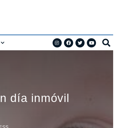
an día inmóvil
ESS