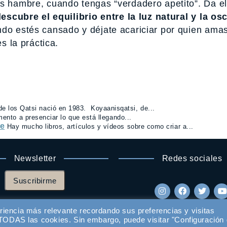
as hambre, cuando tengas “verdadero apetito”. Da e
escubre el equilibrio entre la luz natural y la os
ndo estés cansado y déjate acariciar por quien amas
 la práctica.
 de los Qatsi nació en 1983. Koyaanisqatsi, de...
ento a presenciar lo que está llegando...
te
Hay mucho libros, artículos y vídeos sobre como criar a...
Newsletter
Redes sociales
Suscribirme
riencia más relevante recordando sus preferencias y visitas
e TODAS las cookies. Sin embargo, puede visitar "Configuración