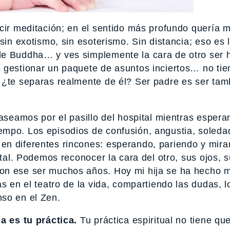
ecir meditación; en el sentido más profundo quería 
sin exotismo, sin esoterismo. Sin distancia; eso es 
 de Buddha… y ves simplemente la cara de otro ser
 gestionar un paquete de asuntos inciertos… no ti
 ¿te separas realmente de él? Ser padre es ser tamb
paseamos por el pasillo del hospital mientras esper
mpo. Los episodios de confusión, angustia, soleda
en diferentes rincones: esperando, pariendo y mir
stal. Podemos reconocer la cara del otro, sus ojos, s
on ese ser muchos años. Hoy mi hija se ha hecho 
s en el teatro de la vida, compartiendo las dudas, l
so en el Zen.
a es tu práctica.
Tu práctica espiritual no tiene qu