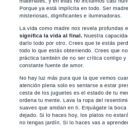
materiales, y en ellas no incluimos casi nunc
Porque ya está implícita en todo. Ser madr
misteriosas, dignificantes e iluminadoras.
La vida como madre nos revela profundas e
significa la vida al final.
Nuestra capacidad 
darlo todo por otro. Crees que te estás per
todo lo que estás obteniendo. Crees que no 
práctica también de no ser crítica contigo y
constante fuente de amor.
No hay luz más pura que la que vemos cuan
atención plena solo es sentarse a estar pres
cesta de los juguetes es el estado de tu m
ordena tu mente. Lava la ropa del resentim
suaves que anidan en ti. Enjuágate la boca
dejado. Si lo haces hoy, los platos no esta
no tengas jardín. Si lo haces vas a aprend