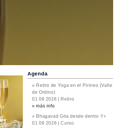
Agenda
» Retiro de Yoga en el Pirineo (Valle
de Ordino)
01 08 2026 | Retiro
» más info
» Bhagavad Gita desde dentro Y+
01 08 2026 | Curso