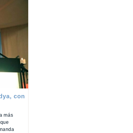
dya, con
ca más
 que
ananda