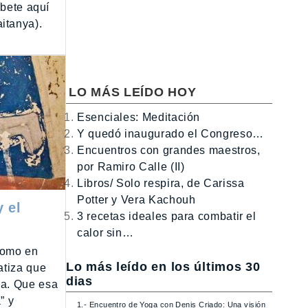
íbete aquí
aitanya).
LO MÁS LEÍDO HOY
Esenciales: Meditación
Y quedó inaugurado el Congreso…
Encuentros con grandes maestros,
por Ramiro Calle (II)
Libros/ Solo respira, de Carissa
Potter y Vera Kachouh
y el
3 recetas ideales para combatir el
calor sin…
como en
Lo más leído en los últimos 30
atiza que
dias
ga. Que esa
” y
1.- Encuentro de Yoga con Denis Criado: Una visión