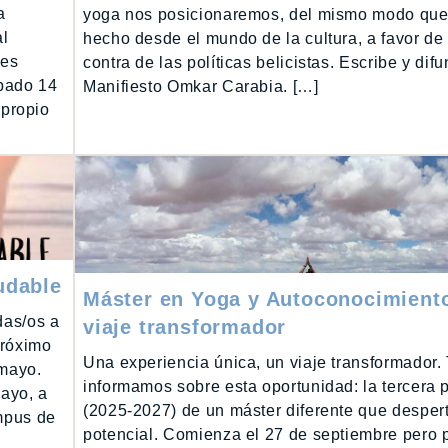
a
yoga nos posicionaremos, del mismo modo que
al
hecho desde el mundo de la cultura, a favor de 
 es
contra de las políticas belicistas. Escribe y dif
ábado 14
Manifiesto Omkar Carabia. […]
 propio
udable
Máster en Yoga y Autoconocimient
das/os a
viaje transformador
próximo
Una experiencia única, un viaje transformador.
 mayo.
informamos sobre esta oportunidad: la tercera
ayo, a
(2025-2027) de un máster diferente que despert
ampus de
potencial. Comienza el 27 de septiembre pero