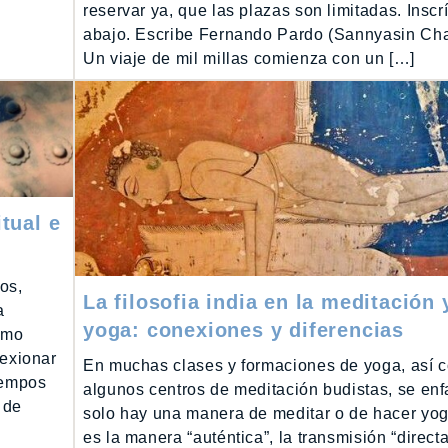
reservar ya, que las plazas son limitadas. Inscr
abajo. Escribe Fernando Pardo (Sannyasin Ch
Un viaje de mil millas comienza con un […]
tual e
os,
La filosofia india en la meditación 
a
yoga: conexiones y diferencias
itmo
lexionar
En muchas clases y formaciones de yoga, así 
tiempos
algunos centros de meditación budistas, se enf
 de
solo hay una manera de meditar o de hacer yo
es la manera “auténtica”, la transmisión “directa