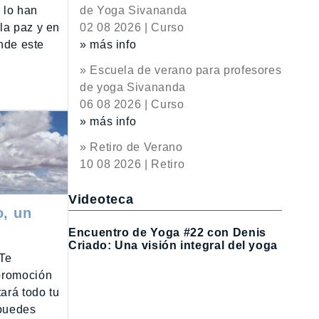
de Yoga Sivananda
 lo han
02 08 2026 | Curso
la paz y en
» más info
unde este
» Escuela de verano para profesores
de yoga Sivananda
06 08 2026 | Curso
» más info
» Retiro de Verano
10 08 2026 | Retiro
Videoteca
o, un
Encuentro de Yoga #22 con Denis
Criado: Una visión integral del yoga
 Te
 promoción
ará todo tu
 puedes