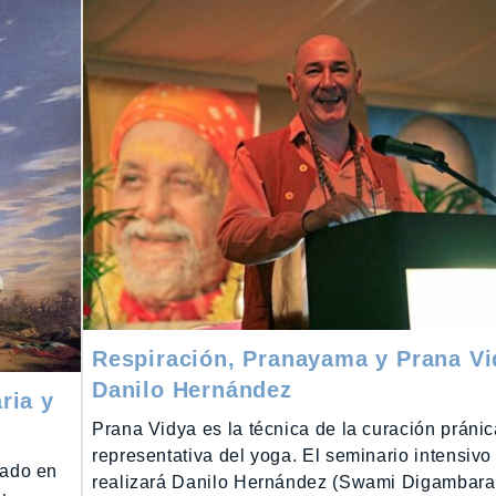
Respiración, Pranayama y Prana Vi
Danilo Hernández
ria y
Prana Vidya es la técnica de la curación práni
representativa del yoga. El seminario intensivo
zado en
realizará Danilo Hernández (Swami Digambar