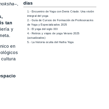
dias
moksha–
,
1.- Encuentro de Yoga con Denis Criado: Una visión
s,
integral del yoga
2.- Guía de Cursos de Formación de Profesoras/es
ís tan
de Yoga y Especializados 2025
iería y
3.- El yoga del siglo XXI
4.- Retiros y viajes de yoga Verano 2025
neta.
(actualizados)
5.- La historia oculta del Hatha Yoga
único en
pológicos
 cultura
espacio