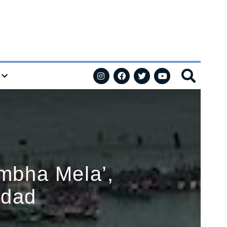
mbha Mela’,
idad