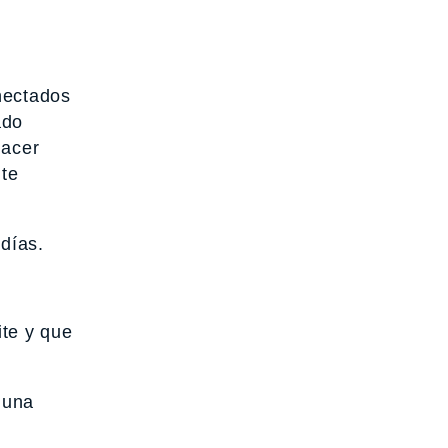
nectados
ado
hacer
 te
días.
ite y que
 una