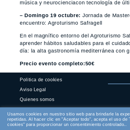
música y neurocienciacon tecnología de últ
– Domingo 19 octubre:
Jornada de Masterc
encuentro: Agroturismo Safragell
En el magnífico entorno del Agroturismo Sa
aprender hábitos saludables para el cuidado
día: la alta gastronomía mediterránea con g
Precio evento completo:50€
Politica de cookies
Aviso Legal
Quienes somos
Contactar
Usamos cookies en nuestro sitio web para brindarle la expe
repetidas. Al hacer clic en "Aceptar todo", acepta el uso d
cookies" para proporcionar un consentimiento controlado..