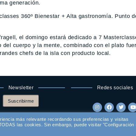
ima generación.
lasses 360º Bienestar + Alta gastronomía. Punto d
fragell, el domingo estará dedicado a 7 Masterclass
 del cuerpo y la mente, combinado con el plato fuer
randes chefs de la isla con producto local.
Newsletter
Redes sociales
Suscribirme
riencia más relevante recordando sus preferencias y visitas
e TODAS las cookies. Sin embargo, puede visitar "Configuración