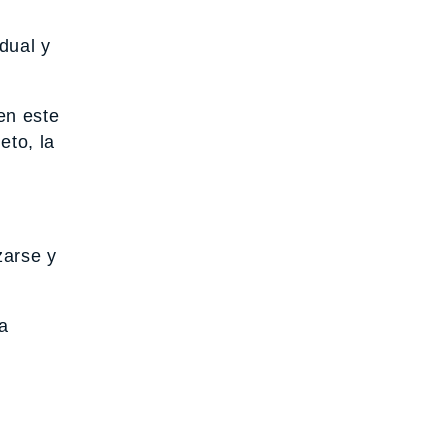
dual y
en este
to, la
zarse y
a