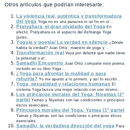
Otros artículos que podrían interesarte:
La viviencia real, auténtica y transformadora
del yoga
Yoga no es una panacea ni un fin en sí...
Pratyahara, el gran olvidado del Yoga
En
efecto, Pratyahara es el aspecto del Ashtanga Yoga
(junto...
Yoguis y poesía/ La verdad en silencio
¿Dónde
habita la verdad? Juan Ortiz, maestro de yoga y...
Transformación real
Vaya por delante que nadie tiene
la potestad o el...
Samadhi Encuentro
Juan Ortiz comparte este poema
incluido en su libro Yoga...
¿Yoga para afrontar la realidad o para
rehuirla?
Yo me apunto a lo primero, y así lo escribí...
Yoga, sexualidad y relaciones humanas
El
sistema Yoga busca una mejor relación con uno mismo...
Los principios morales del Yoga: Niyamas (2ª
parte)
Yamas y Niyamas son las condiciones o principios
éticos esenciales...
Principios morales del Yoga: Yamas (1ª parte)
Yamas y Niyamas son las condiciones o principios éticos
esenciales...
Samadhi, la verdadera dirección del yoga
Para