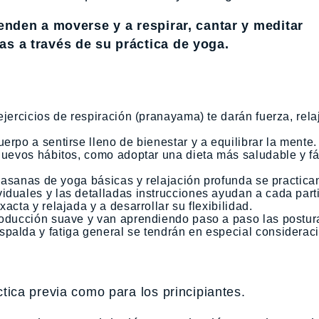
enden a moverse y a respirar, cantar y meditar
s a través de su práctica de yoga.
ejercicios de respiración (pranayama) te darán fuerza, rela
erpo a sentirse lleno de bienestar y a equilibrar la mente
 nuevos hábitos, como adoptar una dieta más saludable y fá
l, asanas de yoga básicas y relajación profunda se practic
iduales y las detalladas instrucciones ayudan a cada part
acta y relajada y a desarrollar su flexibilidad.
troducción suave y van aprendiendo paso a paso las postur
palda y fatiga general se tendrán en especial considerac
ica previa como para los principiantes.