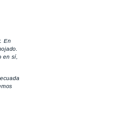
. En
mojado.
 en sí,
adecuada
bemos