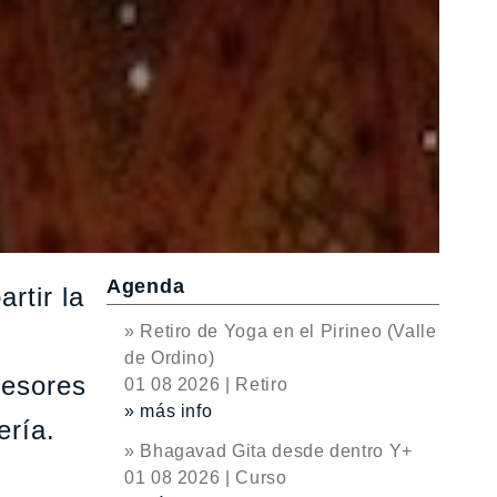
Agenda
rtir la
» Retiro de Yoga en el Pirineo (Valle
de Ordino)
fesores
01 08 2026 | Retiro
» más info
ería.
» Bhagavad Gita desde dentro Y+
01 08 2026 | Curso