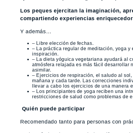
Los
peques ejercitan la imaginación, apr
compartiendo experiencias enriquecedora
Y además…
– Libre elección de fechas.
– La práctica regular de meditación, yoga y 
inspiración.
– La dieta yóguica vegetariana ayudará al cu
atmósfera relajada es más fácil desarrollar
asimilar.
– Ejercicios de respiración, el saludo al so
mañana y cada tarde. Las correcciones indiv
llevar a cabo los ejercicios de una manera ex
– Los principiantes de yoga reciben una in
restricciones de salud como problemas de es
Quién puede participar
Recomendado tanto para personas con práct