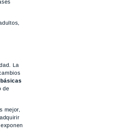
lases
adultos,
idad. La
 cambios
 básicas
o de
s mejor,
adquirir
s exponen