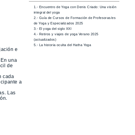
1.- Encuentro de Yoga con Denis Criado: Una visión
integral del yoga
2.- Guía de Cursos de Formación de Profesoras/es
de Yoga y Especializados 2025
3.- El yoga del siglo XXI
4.- Retiros y viajes de yoga Verano 2025
(actualizados)
5.- La historia oculta del Hatha Yoga
jación e
. En una
cil de
an cada
icipante a
as. Las
ión.