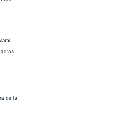
Swami
aderas
ra de la