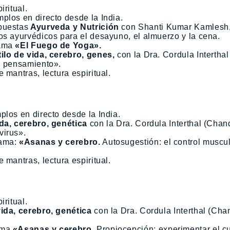
iritual.
plos en directo desde la India.
puestas
Ayurveda y Nutrición
con Shanti Kumar Kamlesh
os ayurvédicos para el desayuno, el almuerzo y la cena.
yama
«El Fuego de Yoga».
ilo de vida, cerebro, genes,
con la Dra. Cordula Interthal
el pensamiento».
 mantras, lectura espiritual.
plos en directo desde la India.
ida, cerebro, genética
con la Dra. Cordula Interthal (Chand
virus».
yama:
«Asanas y cerebro.
Autosugestión: el control muscu
 mantras, lectura espiritual.
iritual.
vida, cerebro, genética
con la Dra. Cordula Interthal (Chan
ama
«Asanas y cerebro.
Propiocepción: experimentar el c