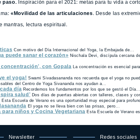
e paso.
Inspiración para el 2021: metas para tu vida a cort
yama:
«Movilidad de las articulaciones
. Desde las extrem
 mantras, lectura espiritual.
ticas
Con motivo del Día Internacional del Yoga, la Embajada de...
ga puede sanar el corazón»
Nischala Devi, discípula cercana 
e concentración’, con Gopala
La concentración es esencial para 
ve el yoga!
Swami Sivadasananda nos recuerda que el yoga no pued
sables del Centro de Yoga Sivananda nos ayudan a...
 cada día
Recordemos los fundamentos por los que se gestó el Día..
spira salud’
Dos días de puertas abiertas con talleres, clases y con
a
Esta Escuela de Verano es una oportunidad muy especial para profund
adasananda
El yoga no se lleva bien con las prisas, pero...
 para niños y Cocina Vegetariana
Esta Escuela de Verano e
Newsletter
Redes sociales