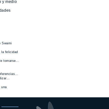
o y medio
idades
de Swami
la felicidad
e tomarse...
.
ferencias...
izar...
s una