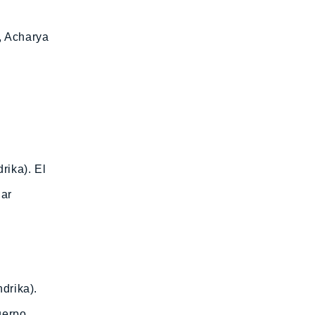
, Acharya
rika). El
lar
drika).
uerpo