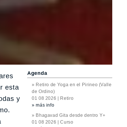
Agenda
ares
» Retiro de Yoga en el Pirineo (Valle
r esta
de Ordino)
odas y
01 08 2026 | Retiro
» más info
imo.
» Bhagavad Gita desde dentro Y+
a
01 08 2026 | Curso