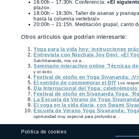
16:00h – 17:30h. Conferencia:
«El siguient
plazo».
18:00h – 19:30h. Taller de asanas y prana
hasta la columna vertebral»
20:00h – 21:15h. Meditación grupal, canto de
Otros artículos que podrían interesarte:
Yoga para la vida hoy: instrucciones prác
Entrevista con Nischala Joy Devi: «El Yo
Satchitananda, nos va a...
Seminario interactivo online ‘Técnicas d
y el éxito...
Festival de otoño en Yoga Sivananda: ¡Vi
El sentido de conmemorar el DIY
Los respon
Día Internacional del Yoga: celebrémoslo
Festival de otoño en Sivananda Yoga: ‘Re
La Escuela de Verano de Yoga Sivanand
El yoga en la vida diaria, con Swami Siv
Escuela de Verano Yoga Sivananda: Yoga
oportunidad muy especial para profundizar...
Politica de cookies