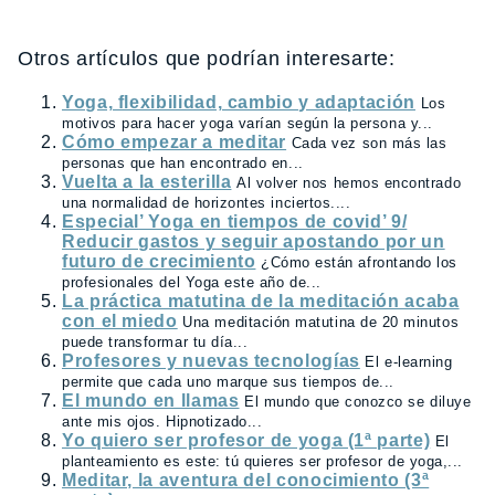
Otros artículos que podrían interesarte:
Yoga, flexibilidad, cambio y adaptación
Los
motivos para hacer yoga varían según la persona y...
Cómo empezar a meditar
Cada vez son más las
personas que han encontrado en...
Vuelta a la esterilla
Al volver nos hemos encontrado
una normalidad de horizontes inciertos....
Especial’ Yoga en tiempos de covid’ 9/
Reducir gastos y seguir apostando por un
futuro de crecimiento
¿Cómo están afrontando los
profesionales del Yoga este año de...
La práctica matutina de la meditación acaba
con el miedo
Una meditación matutina de 20 minutos
puede transformar tu día...
Profesores y nuevas tecnologías
El e-learning
permite que cada uno marque sus tiempos de...
El mundo en llamas
El mundo que conozco se diluye
ante mis ojos. Hipnotizado...
Yo quiero ser profesor de yoga (1ª parte)
El
planteamiento es este: tú quieres ser profesor de yoga,...
Meditar, la aventura del conocimiento (3ª