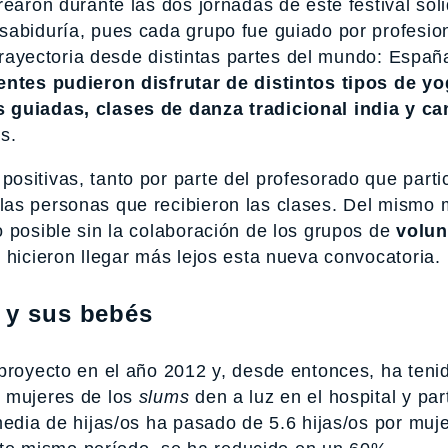
earon durante las dos jornadas de este festival soli
sabiduría, pues cada grupo fue guiado por profesio
 trayectoria desde distintas partes del mundo: Españ
entes pudieron disfrutar de distintos tipos de yo
s guiadas, clases de danza tradicional india y ca
s.
ositivas, tanto por parte del profesorado que parti
as personas que recibieron las clases. Del mismo 
 posible sin la colaboración de los grupos de
volun
 hicieron llegar más lejos esta nueva convocatoria.
s y sus bebés
 proyecto en el año 2012 y, desde entonces, ha teni
s mujeres de los
slums
den a luz en el hospital y par
media de hijas/os ha pasado de 5.6 hijas/os por muj