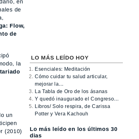
dario, en
nales de
a,
ga: Flow,
nto de
cipó
LO MÁS LEÍDO HOY
modo, la
Esenciales: Meditación
tariado
Cómo cuidar tu salud articular,
mejorar la…
La Tabla de Oro de los ásanas
Y quedó inaugurado el Congreso…
Libros/ Solo respira, de Carissa
Potter y Vera Kachouh
do un
ticipen
Lo más leído en los últimos 30
er (2010)
dias