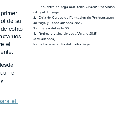
1.- Encuentro de Yoga con Denis Criado: Una visión
 primer
integral del yoga
2.- Guía de Cursos de Formación de Profesoras/es
ol de su
de Yoga y Especializados 2025
 de estas
3.- El yoga del siglo XXI
4.- Retiros y viajes de yoga Verano 2025
lactantes
(actualizados)
e el
5.- La historia oculta del Hatha Yoga
iente.
 desde
con el
 y
ara-el-